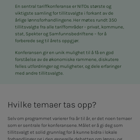
En sentral tariffkonferanse er NITOs største og
viktigste samling for tillitsvalgte i forkant av de
årlige lønnsforhandlingene. Her møtes rundt 350
tillitsvalgte fra alle tariffområder – privat, kommune,
stat, Spekter og Samfunnsbedriftene – for å
forberede seg til årets oppgjør.
Konferansen gir en unik mulighet til å få en god
forståelse av de økonomiske rammene, diskutere
felles utfordringer og muligheter, og dele erfaringer
med andre tillitsvalgte.
Hvil­­­ke te­­­ma­er tas opp?
Selv om programmet varierer fra år til år, er det noen temaer
som er sentrale for konferansene. Målet er å gi deg som
tillitsvalgt et solid grunnlag for å kunne bidra i lokale
forhandlinger og i den generelle debatten om lønns- og