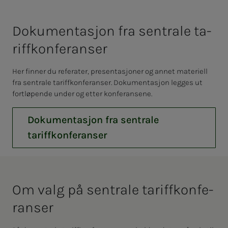
Do­ku­­­men­ta­­­sjon fra sen­tra­­­le ta­
riff­kon­­­fe­ran­­­ser
Her finner du referater, presentasjoner og annet materiell
fra sentrale tariffkonferanser. Dokumentasjon legges ut
fortløpende under og etter konferansene.
Dokumentasjon fra sentrale
tariffkonferanser
Om valg på sen­tra­­­le ta­riff­kon­­­fe­
ran­­­ser