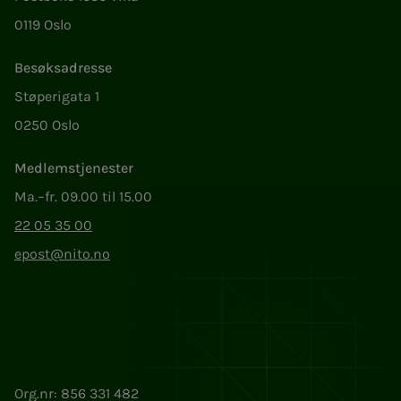
0119 Oslo
Besøksadresse
Støperigata 1
0250 Oslo
Medlemstjenester
Ma.–fr. 09.00 til 15.00
22 05 35 00
epost@nito.no
Org.nr: 856 331 482