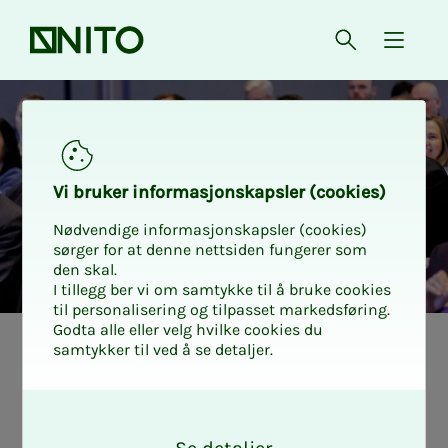
Forsiden
Åpne søk
{ isMe
Vi bru­­­ker in­­­for­­­ma­­­sjons­­­kaps­­­­­ler (cookies)
Nødvendige informasjonskapsler (cookies)
sørger for at denne nettsiden fungerer som
den skal.
I tillegg ber vi om samtykke til å bruke cookies
til personalisering og tilpasset markedsføring.
Godta alle eller velg hvilke cookies du
samtykker til ved å se detaljer.
Sen­tra­­­le ta­riff­
O
kon­­­fe­ran­­­ser
k