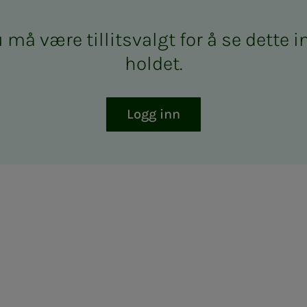
må være til­­­­­lits­valgt for å se det­­­te in
hol­­­det.
Logg inn
ram