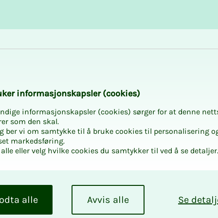
Karriere og utvikling
Kurs og aktiviteter
­­ker in­­­for­­­ma­­­sjons­­­kaps­­­­­ler (cookies)
ndige informasjonskapsler (cookies) sørger for at denne nett
rer som den skal.
egg ber vi om samtykke til å bruke cookies til personalisering o
set markedsføring.
alle eller velg hvilke cookies du samtykker til ved å se detaljer
odta alle
Avvis alle
Se detalj