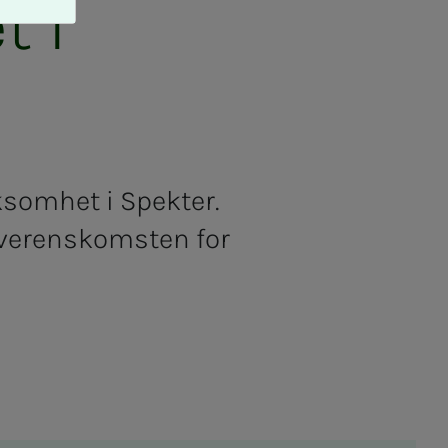
t i
rksomhet i Spekter.
overenskomsten for