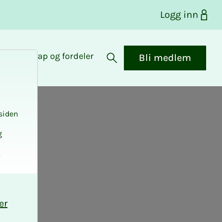
Logg inn
Medlemskap og fordeler
Bli medlem
Åpne søk
siden
g
.
er