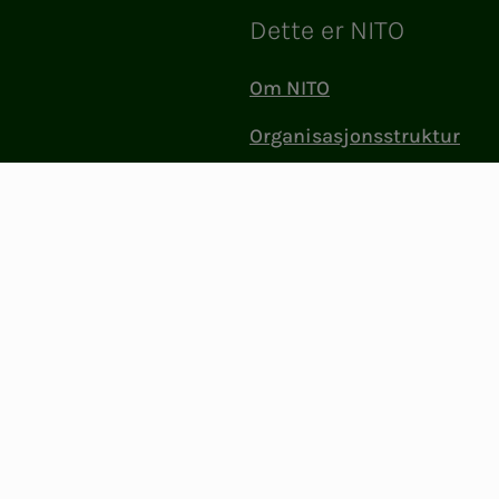
Dette er NITO
Om NITO
Organisasjonsstruktur
Bioingeniørfaglig institutt 
Politikk og påvirkning
Jobb i NITO
Kontakt oss