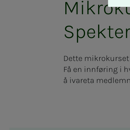
Mikroku
A
v
v
i
Spekte
s
a
l
l
Dette mikrokurset e
e
Få en innføring i
å ivareta medlemm