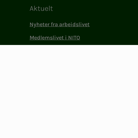
Aktuelt
Nyheter fra arbeidslivet
Medlemslivet i NITO
(BFI)
NITO i samfunnet
Presse og media