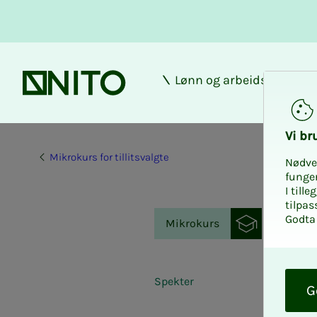
Lønn og arbeidsforhold
Forsiden
Vi bru­
Mikrokurs for tillitsvalgte
Nødve
funge
I till
tilpas
Godta 
Mikrokurs
O
k
Spekter
G