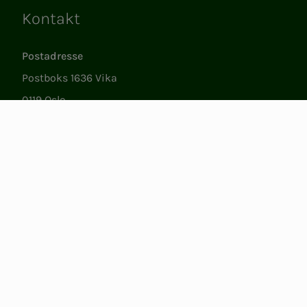
Kontakt
Lenker
Postadresse
Postboks 1636 Vika
0119 Oslo
Besøksadresse
Støperigata 1
0250 Oslo
Medlemstjenester
Ma.–fr. 09.00 til 15.00
22 05 35 00
epost@nito.no