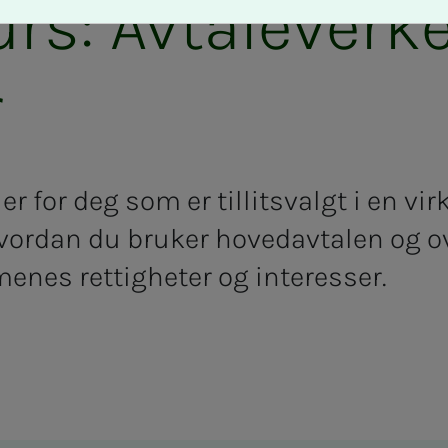
rs: Avtaleverke
r
r for deg som er tillitsvalgt i en vi
 hvordan du bruker hovedavtalen og 
enes rettigheter og interesser.