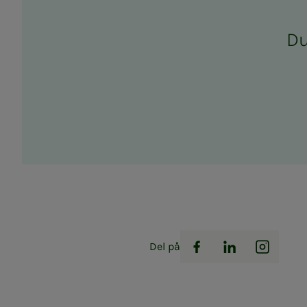
Du 
Del på
Facebook
LinkedIn
Instag