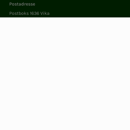
Postadresse
Postboks 1636 Vika
0119 Oslo
Besøksadresse
Støperigata 1
0250 Oslo
Medlemstjenester
Ma.–fr. 09.00 til 15.00
22 05 35 00
epost@nito.no