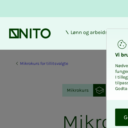
Lønn og arbeidsforhold
Forsiden
Vi bru­
Mikrokurs for tillitsvalgte
Nødve
funge
I till
tilpas
Godta 
Mikrokurs
O
k
Mikroku
G