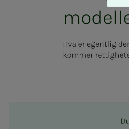
A
v
modell
v
i
s
a
Hva er egentlig d
l
l
kommer rettighete
e
Du 