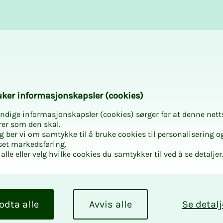
Karriere og utvikling
Kurs og aktiviteter
­ker in­­for­­ma­­sjons­­kaps­­­ler (cookies)
ndige informasjonskapsler (cookies) sørger for at denne nett
rer som den skal.
egg ber vi om samtykke til å bruke cookies til personalisering o
set markedsføring.
alle eller velg hvilke cookies du samtykker til ved å se detaljer
rs: Den norsk
odta alle
Avvis alle
Se detalj