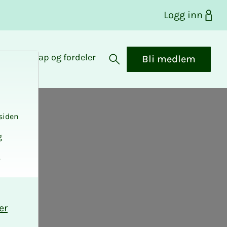
Logg inn
Medlemskap og fordeler
Bli medlem
Åpne søk
siden
g
.
e
er