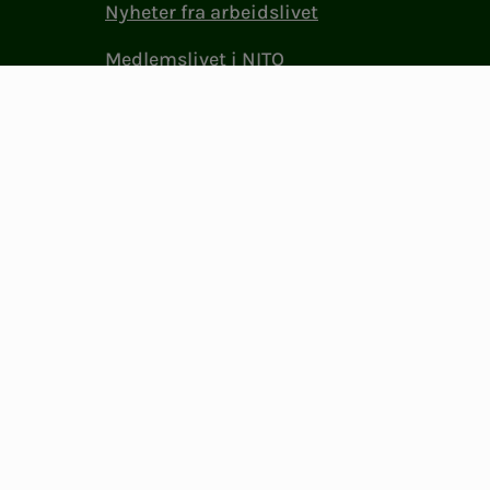
Nyheter fra arbeidslivet
Medlemslivet i NITO
(BFI)
NITO i samfunnet
Presse og media