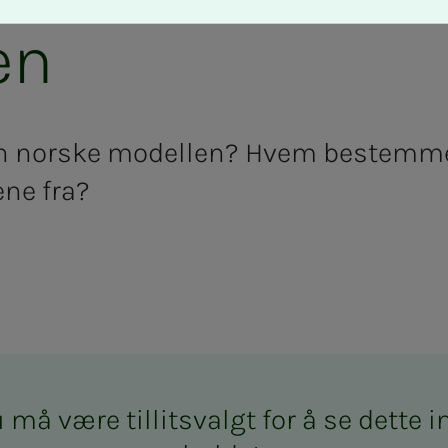
en
en norske modellen? Hvem bestemme
ne fra?
må være til­­­­­lits­valgt for å se det­­­te in