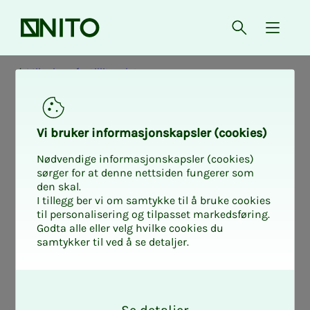
Forsiden
Åpne søk
{ isMe
Mikrokurs for tillitsvalgte
Mikrokurs
Vi bru­­­ker in­­­for­­­ma­­­sjons­­­kaps­­­­­ler (cookies)
Privat sektor
Nødvendige informasjonskapsler (cookies)
sørger for at denne nettsiden fungerer som
Mikro­­­kurs: Pen­­­
den skal.
I tillegg ber vi om samtykke til å bruke cookies
til personalisering og tilpasset markedsføring.
sjons­­­quiz
Godta alle eller velg hvilke cookies du
samtykker til ved å se detaljer.
O
Test kunnskapene dine om pensjon – for
k