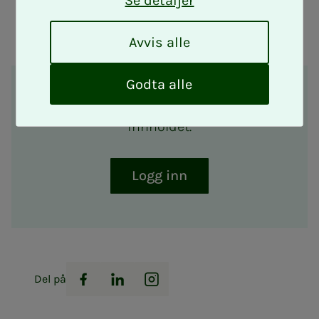
Se detaljer
deg som er tillitsvalgt i privat sektor.
A
Avvis alle
v
v
i
Godta alle
s
Du må være tillitsvalgt for å se dette
a
innholdet.
l
l
e
Logg inn
Del på
Facebook
LinkedIn
Instagram