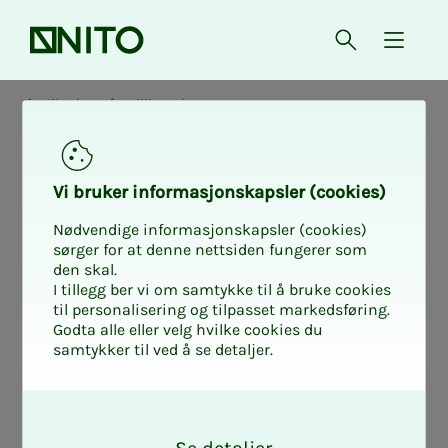
Forsiden
Åpne søk
{ isMe
Mikrokurs for tillitsvalgte
Mikrokurs
Vi bru­­­ker in­­­for­­­ma­­­sjons­­­kaps­­­­­ler (cookies)
Mikro­­­kurs: Til­­­­­
Nødvendige informasjonskapsler (cookies)
sørger for at denne nettsiden fungerer som
den skal.
lits­valg­trol­­­len
I tillegg ber vi om samtykke til å bruke cookies
til personalisering og tilpasset markedsføring.
Godta alle eller velg hvilke cookies du
samtykker til ved å se detaljer.
Hva er egentlig rollen din som
tillitsvalgt? Hvem skal du samarbeid
O
k
med, hvilke forventninger har de og