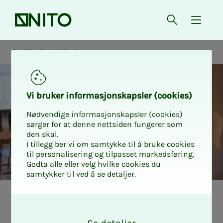
Forsiden
Åpne søk
{ isMe
NITO på arbeidsplassen
Vi bru­­­ker in­­­for­­­ma­­­sjons­­­kaps­­­­­ler (cookies)
Nødvendige informasjonskapsler (cookies)
sørger for at denne nettsiden fungerer som
den skal.
I tillegg ber vi om samtykke til å bruke cookies
til personalisering og tilpasset markedsføring.
Godta alle eller velg hvilke cookies du
samtykker til ved å se detaljer.
Hva er et EWC -
O
k