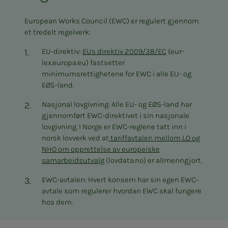
European Works Council (EWC) er regulert gjennom
et tredelt regelverk:
EU-direktiv:
EUs direktiv 2009/38/EC
(eur-
lex.europa.eu) fastsetter
minimumsrettighetene for EWC i alle EU- og
EØS-land.
Nasjonal lovgivning: Alle EU- og EØS-land har
gjennomført EWC-direktivet i sin nasjonale
lovgivning. I Norge er EWC-reglene tatt inn i
norsk lovverk ved at
tariffavtalen mellom LO og
NHO om opprettelse av europeiske
samarbeidsutvalg
(lovdata.no) er allmenngjort.
EWC-avtalen: Hvert konsern har sin egen EWC-
avtale som regulerer hvordan EWC skal fungere
hos dem.