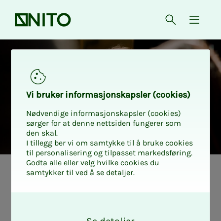
Forsiden
Åpne søk
{ isMe
Vi bru­­­ker in­­­for­­­ma­­­sjons­­­kaps­­­­­ler (cookies)
Nødvendige informasjonskapsler (cookies)
sørger for at denne nettsiden fungerer som
den skal.
I tillegg ber vi om samtykke til å bruke cookies
til personalisering og tilpasset markedsføring.
Godta alle eller velg hvilke cookies du
samtykker til ved å se detaljer.
Nes­­­te skritt: In­­­
O
tro 2 - både gøy
k