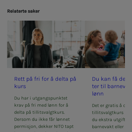
Re­la­­­ter­­­te sa­­­ker
Rett på fri for å del­ta på
Du kan få dek­­­ket 
kurs
ter til barne­­­va
lønn
Du har i utgangspunktet
krav på fri med lønn for å
Det er gratis å del
delta på tillitsvalgtkurs.
tillitsvalgtkurs ho
Dersom du ikke får lønnet
du ekstra utgifter t
permisjon, dekker NITO tapt
barnevakt eller får