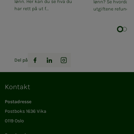
lønn. Her kan du se hva du
lønn? Se hvordan 
har rett på ut f...
utgiftene refundert
Del på
Facebook
LinkedIn
Instagram
Kontakt
Postadresse
Postboks 1636 Vika
0119 Oslo