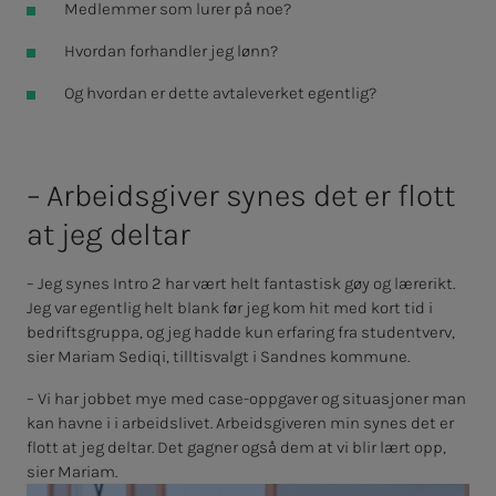
Medlemmer som lurer på noe?
Hvordan forhandler jeg lønn?
Og hvordan er dette avtaleverket egentlig?
– Ar­­­beids­­­­­gi­­­ver sy­­­nes det er flott
at jeg del­­­tar
– Jeg synes Intro 2 har vært helt fantastisk gøy og lærerikt.
Jeg var egentlig helt blank før jeg kom hit med kort tid i
bedriftsgruppa, og jeg hadde kun erfaring fra studentverv,
sier Mariam Sediqi, tilltisvalgt i Sandnes kommune.
– Vi har jobbet mye med case-oppgaver og situasjoner man
kan havne i i arbeidslivet. Arbeidsgiveren min synes det er
flott at jeg deltar. Det gagner også dem at vi blir lært opp,
sier Mariam.