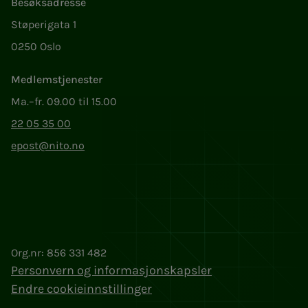
Besøksadresse
Støperigata 1
0250 Oslo
Medlemstjenester
Ma.–fr. 09.00 til 15.00
22 05 35 00
epost@nito.no
Org.nr: 856 331 482
Personvern og informasjonskapsler
Endre cookieinnstillinger