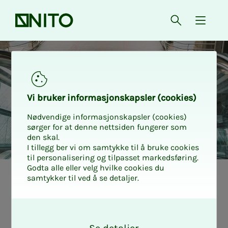
Forsiden
Åpne søk
{ isMe
Vi bru­­­ker in­­­for­­­ma­­­sjons­­­kaps­­­­­ler (cookies)
Nødvendige informasjonskapsler (cookies)
sørger for at denne nettsiden fungerer som
den skal.
I tillegg ber vi om samtykke til å bruke cookies
til personalisering og tilpasset markedsføring.
Godta alle eller velg hvilke cookies du
samtykker til ved å se detaljer.
Slik be­s­­til­­­ler du
O
rei­­­se til kur­­­set
k