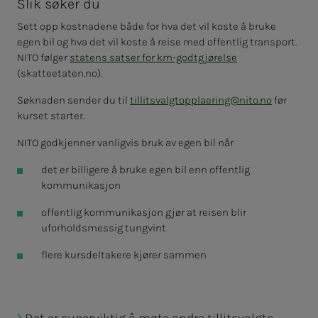
Slik søker du
Sett opp kostnadene både for hva det vil koste å bruke
egen bil og hva det vil koste å reise med offentlig transport.
NITO følger
statens satser for km-godtgjørelse
(skatteetaten.no).
Søknaden sender du til
tillitsvalgtopplaering@nito.no
før
kurset starter.
NITO godkjenner vanligvis bruk av egen bil når
det er billigere å bruke egen bil enn offentlig
kommunikasjon
offentlig kommunikasjon gjør at reisen blir
uforholdsmessig tungvint
flere kursdeltakere kjører sammen