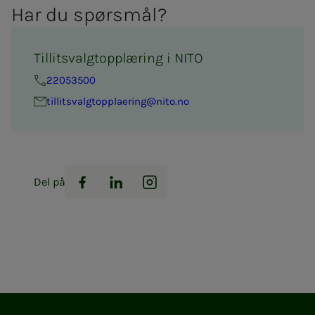
Har du spørs­­­mål?
Tillitsvalgtopplæring i NITO
22053500
til­­­­­lits­valg­topp­la­e­ring@nito.no
Del på
Facebook
LinkedIn
Instagram