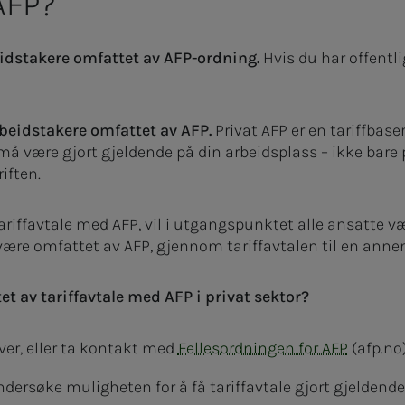
 AFP?
rbeidstakere omfattet av AFP-ordning.
Hvis du har offentli
arbeidstakere omfattet av AFP.
Privat AFP er en tariffbas
 må være gjort gjeldende på din arbeidsplass – ikke bar
iften.
riffavtale med AFP, vil i utgangspunktet alle ansatte væ
e omfattet av AFP, gjennom tariffavtalen til en annen 
t av tariffavtale med AFP i privat sektor?
er, eller ta kontakt med
Fellesordningen for AFP
(afp.no)
undersøke muligheten for å få tariffavtale gjort gjeldend