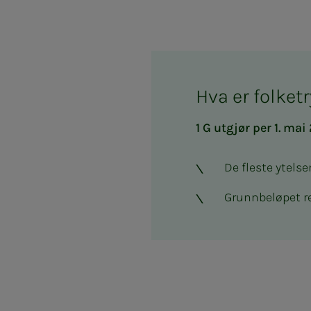
Hva er folke
1 G utgjør per 1. mai
De fleste ytelse
Grunnbeløpet re