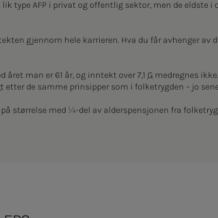
lik type AFP i privat og offentlig sektor, men de eldste i o
tekten gjennom hele karrieren. Hva du får avhenger av di
d året man er 61 år, og inntekt over 7,1
G
medregnes ikke
rt
etter de samme prinsipper som i folketrygden – jo sener
 på størrelse med ¼-del av alderspensjonen fra folketry