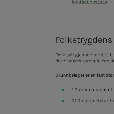
kontakt med oss.
Folketrygdens
Før vi går gjennom de detalje
dette brukes som målestokk i
Grunnbeløpet er en fast stør
1 G = minimum innte
7,1 G = inntektstak f