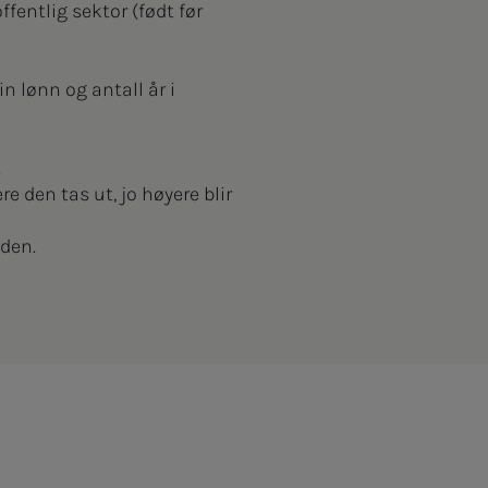
ffentlig sektor (født før
n lønn og antall år i
.
e den tas ut, jo høyere blir
gden.