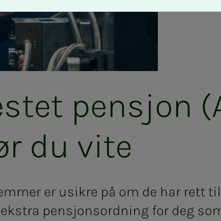
­­fes­­­tet pen­­­sjon
bør du vite
mer er usikre på om de har rett til
 ekstra pensjonsordning for deg som