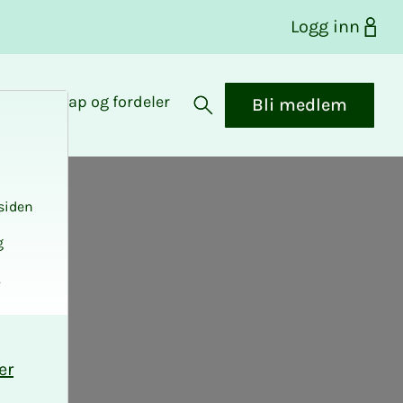
Logg inn
Medlemskap og fordeler
Bli medlem
Åpne søk
siden
g
.
er