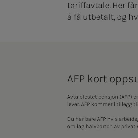
tariffavtale. Her f
å få utbetalt, og h
AFP kort opp­­­s
Avtalefestet pensjon (AFP) e
lever. AFP kommer i tillegg t
Du har bare AFP hvis arbeids
om lag halvparten av privat 