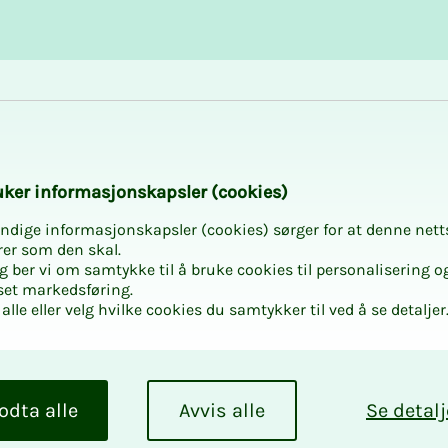
Karriere og utvikling
Kurs og aktiviteter
­­ker in­­­for­­­ma­­­sjons­­­kaps­­­­­ler (cookies)
ndige informasjonskapsler (cookies) sørger for at denne nett
rer som den skal.
egg ber vi om samtykke til å bruke cookies til personalisering o
set markedsføring.
alle eller velg hvilke cookies du samtykker til ved å se detaljer
odta alle
Avvis alle
Se detalj