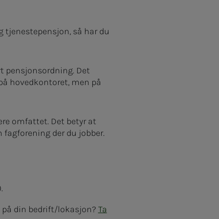
g tjenestepensjon, så har du
ert pensjonsordning. Det
e på hovedkontoret, men på
re omfattet. Det betyr at
fagforening der du jobber.
.
e på din bedrift/lokasjon?
Ta