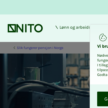
Lønn og arbeidsforhold
Forsiden
Vi bru­
Slik fungerer pensjon i Norge
Nødve
funge
I till
tilpas
Godta 
O
k
G