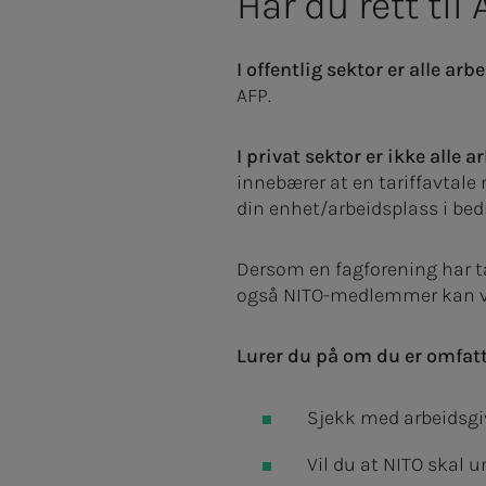
Har du rett til
I offentlig sektor er alle a
AFP.
I privat sektor er ikke alle 
innebærer at en tariffavtale
din enhet/arbeidsplass i bedr
Dersom en fagforening har ta
også NITO-medlemmer kan vær
Lurer du på om du er omfatte
Sjekk med arbeidsgiv
Vil du at NITO skal 