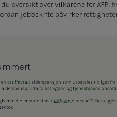
år du oversikt over vilkårene for AFP,
vordan jobbskifte påvirker rettighete
um­­­mert
r en
tariffavtalt
alderspensjon som utbetales tidligst fra 
il alderspensjon fra
folketrygden
og
tjenestepensjonsor
giveren din er bundet av
tariffavtale
med AFP. Dette gjeld
sektor.