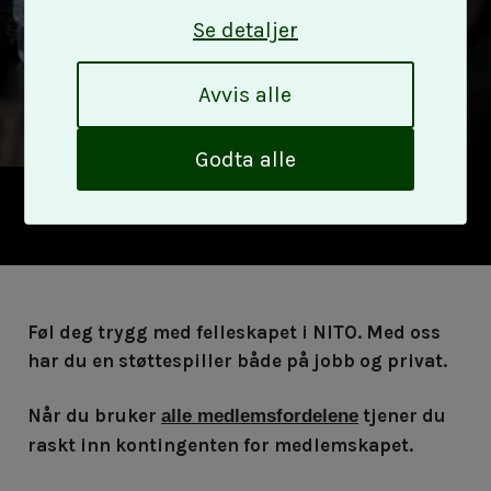
ryggen
k
Se detaljer
A
Avvis alle
v
v
i
Godta alle
s
a
l
l
e
Føl deg trygg med felleskapet i NITO. Med oss
har du en støttespiller både på jobb og privat.
Når du bruker
tjener du
alle medlemsfordelene
raskt inn kontingenten for medlemskapet.