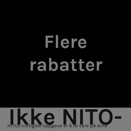
Flere
rabatter
Ikke NITO-
NITOs viktigste oppgave er å ta vare på dine