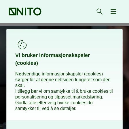
Forsiden
Åpne søk
{ isMe
8 fordeler
Vi bru­­­ker in­­­for­­­ma­­­sjons­­­kaps­­­­­ler
(cookies)
Nødvendige informasjonskapsler (cookies)
med å ha
sørger for at denne nettsiden fungerer som den
skal.
I tillegg ber vi om samtykke til å bruke cookies til
personalisering og tilpasset markedsføring.
NITO i
Godta alle eller velg hvilke cookies du
samtykker til ved å se detaljer.
O