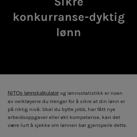
Sikre
konkurranse-dyktig
lønn
og lønnsstatistikk er noen
NITOs lønnskalkulator
av verktøyene du trenger for å sikre at din lønn er
på riktig nivå. Skal du bytte jobb, har fått nye
arbeidsoppgaver eller økt kompetanse, kan det
være lurt å sjekke om lønnen bør gjenspeile dette.