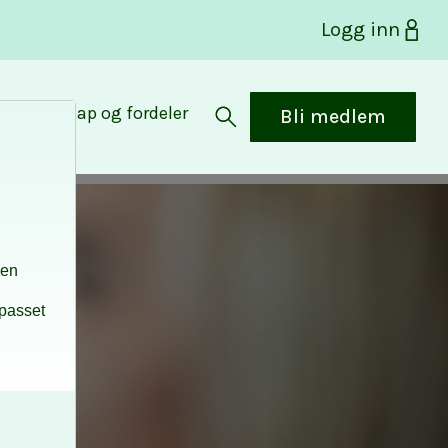
Logg inn
Medlemskap og fordeler
Bli medlem
Åpne søk
den
lpasset