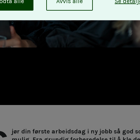
odta alle
Avvis alle
Se detalj
jør din første arbeidsdag i ny jobb så god 
mulig. Fra grundig forberedelse til å kle d