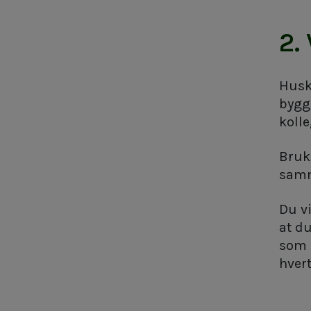
2.
Husk 
bygg
kolle
Bruk 
samm
Du vi
at du
som 
hver