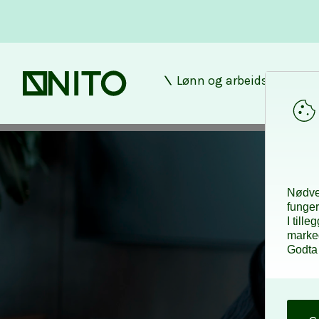
Lønn og arbeidsforhold
Forsiden
Nødven
funger
I till
marke
Godta 
O
k