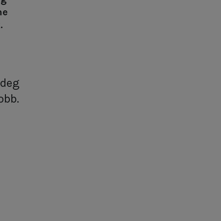
ne
.
 deg
obb.