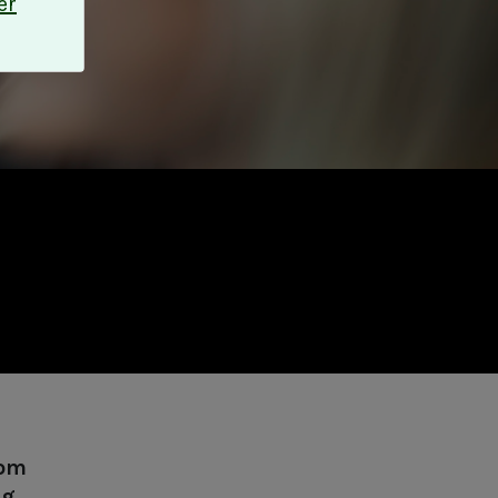
er
som
eg