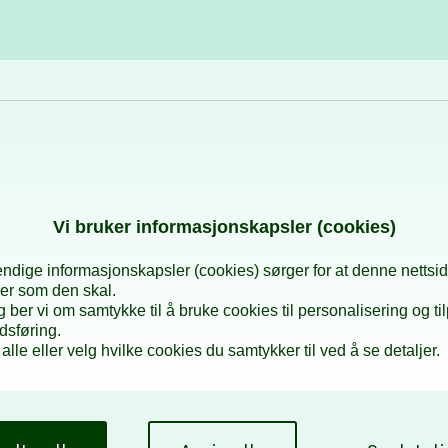
Karriere og utvikling
Kurs og aktiviteter
Vi bru­ker in­for­ma­sjons­kaps­ler (cookies)
dige informasjonskapsler (cookies) sørger for at denne nettsi
er som den skal.
egg ber vi om samtykke til å bruke cookies til personalisering og ti
dsføring.
alle eller velg hvilke cookies du samtykker til ved å se detaljer.