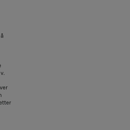
 å
e
v.
over
n
etter