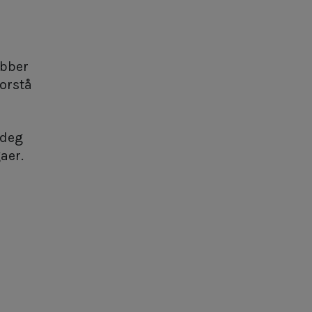
obber
orstå
 deg
aer.