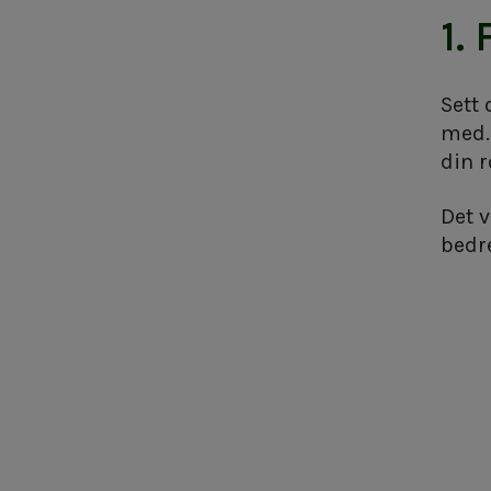
1.
Sett 
med.
din 
Det v
bedre