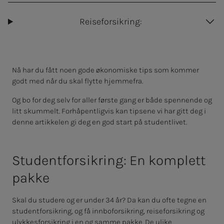
Reiseforsikring:
Nå har du fått noen gode økonomiske tips som kommer
godt med når du skal flytte hjemmefra.
Og bo for deg selv for aller første gang er både spennende og
litt skummelt. Forhåpentligvis kan tipsene vi har gitt deg i
denne artikkelen gi deg en god start på studentlivet.
Stu­­­den­t­­­for­­­sik­ring: En kom­p­­lett
pak­­­ke
Skal du studere og er under 34 år? Da kan du ofte tegne en
studentforsikring, og få innboforsikring, reiseforsikring og
ulykkesforsikring i en og samme pakke. De ulike