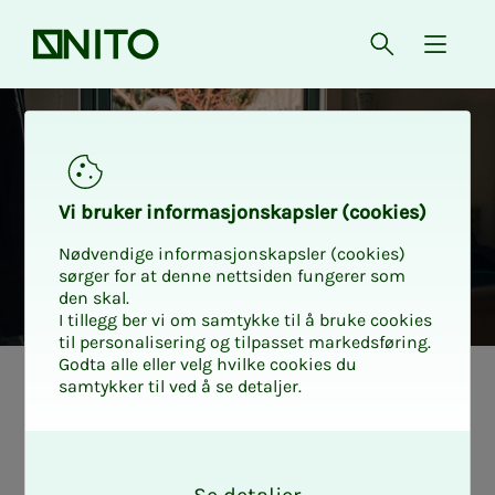
Forsiden
Åpne søk
{ isMe
Vi bru­­­ker in­­­for­­­ma­­­sjons­­­kaps­­­­­ler (cookies)
Nødvendige informasjonskapsler (cookies)
sørger for at denne nettsiden fungerer som
den skal.
I tillegg ber vi om samtykke til å bruke cookies
til personalisering og tilpasset markedsføring.
Godta alle eller velg hvilke cookies du
samtykker til ved å se detaljer.
5 øko­­­­­no­­­mis­­­ke
O
tips til deg som
k