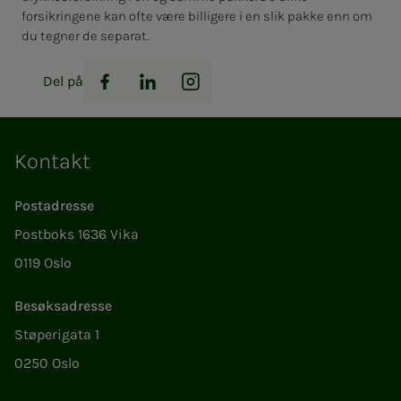
forsikringene kan ofte være billigere i en slik pakke enn om
du tegner de separat.
Del på
Facebook
LinkedIn
Instagram
Kontakt
Postadresse
Postboks 1636 Vika
0119 Oslo
Besøksadresse
Støperigata 1
0250 Oslo