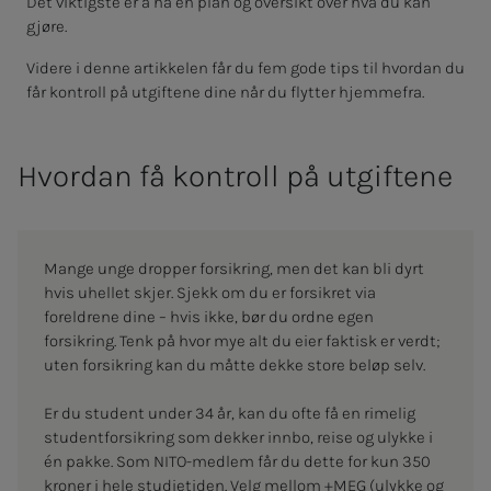
Det viktigste er å ha en plan og oversikt over hva du kan
gjøre.
Videre i denne artikkelen får du fem gode tips til hvordan du
får kontroll på utgiftene dine når du flytter hjemmefra.
Hvordan få kontroll på utgiftene
Mange unge dropper forsikring, men det kan bli dyrt
hvis uhellet skjer. Sjekk om du er forsikret via
foreldrene dine – hvis ikke, bør du ordne egen
forsikring. Tenk på hvor mye alt du eier faktisk er verdt;
uten forsikring kan du måtte dekke store beløp selv.
Er du student under 34 år, kan du ofte få en rimelig
studentforsikring som dekker innbo, reise og ulykke i
én pakke. Som NITO-medlem får du dette for kun 350
kroner i hele studietiden. Velg mellom +MEG (ulykke og