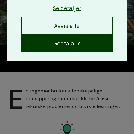
k
Se detaljer
A
Avvis alle
v
v
i
Godta alle
s
a
l
l
e
E
n ingeniør bruker vitenskapelige
prinsipper og matematikk, for å løse
tekniske problemer og utvikle løsninger.