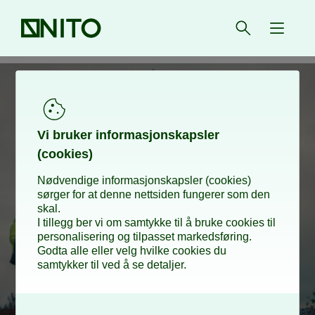
Forsiden
Åpne søk
{ isMe
Vi bru­­­ker in­­­for­­­ma­­­sjons­­­kaps­­­­­ler
(cookies)
Nødvendige informasjonskapsler (cookies)
sørger for at denne nettsiden fungerer som den
skal.
I tillegg ber vi om samtykke til å bruke cookies til
Hva gjør en
personalisering og tilpasset markedsføring.
Godta alle eller velg hvilke cookies du
samtykker til ved å se detaljer.
ingeniør?
O