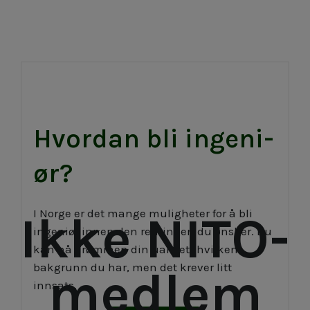
Hvor­­­­­dan bli in­­­ge­­­ni­
ør?
I Norge er det mange muligheter for å bli
Ikke NITO-
ingeniør innen den retningen du ønsker. Du
kan nå drømmen din uansett hvilken
bakgrunn du har, men det krever litt
medlem
innsats.