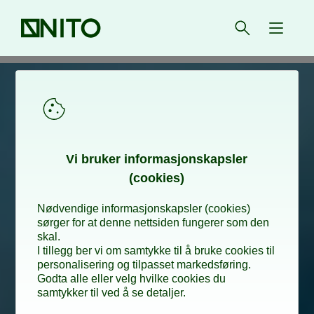
Forsiden
Åpne søk
{ isMe
En
dataskjerm
med
NITOs
logo,
image
Vi bru­­­ker in­­­for­­­ma­­­sjons­­­kaps­­­­­ler
(cookies)
Foto:
Aleksei
Gorodenkov,
Nødvendige informasjonskapsler (cookies)
Dreamstime.com
sørger for at denne nettsiden fungerer som den
skal.
I tillegg ber vi om samtykke til å bruke cookies til
personalisering og tilpasset markedsføring.
Godta alle eller velg hvilke cookies du
samtykker til ved å se detaljer.