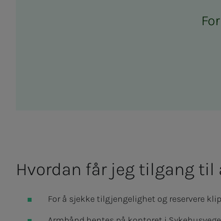
For 
Hvor­­­­­dan får jeg til­­­­­gang til
For å sjekke tilgjengelighet og reservere k
Armbånd hentes på kontoret i Sykehusvegen