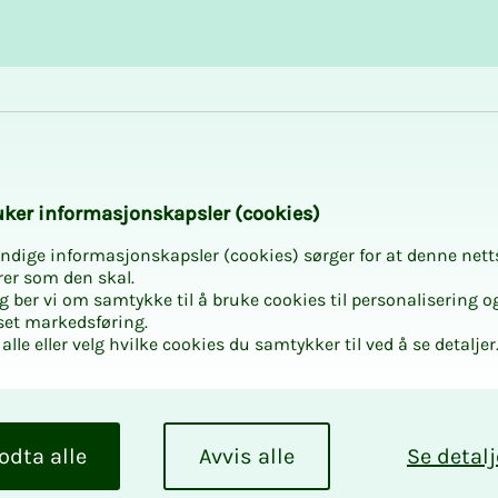
Karriere og utvikling
Kurs og aktiviteter
nn­­­­­gang på Trom­­­
­­ker in­­­for­­­ma­­­sjons­­­kaps­­­­­ler (cookies)
ndige informasjonskapsler (cookies) sørger for at denne nett
rer som den skal.
egg ber vi om samtykke til å bruke cookies til personalisering o
set markedsføring.
alle eller velg hvilke cookies du samtykker til ved å se detaljer
r du tilgang til klippekort og grati
nger på Tromsøbadet.
odta alle
Avvis alle
Se detalj