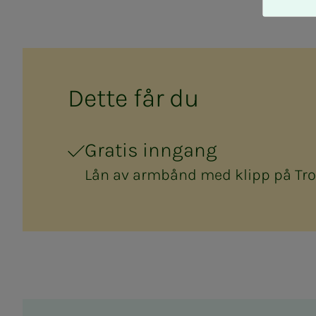
A
v
v
i
s
a
Det­­­te får du
l
l
e
Gratis inngang
Lån av armbånd med klipp på T