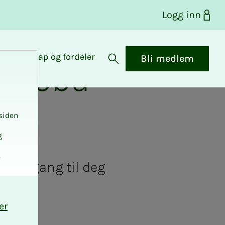
Logg inn
Medlemskap og fordeler
Bli medlem
Åpne søk
sø­­­ba­­­
siden
g
.
s inngang til deg
er