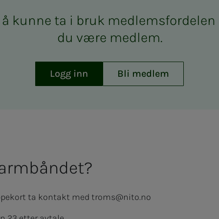
å kun­­­ne ta i bruk med­­­­­lems­­­for­­­de­­­l
du være med­­­­­lem.
Logg inn
Bli medlem
 ar­m­­­bån­­­det?
lippekort ta kontakt med
troms@nito.no
 23 etter avtale