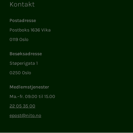
Kontakt
Lenker
Postadresse
Postboks 1636 Vika
0119 Oslo
Besøksadresse
Støperigata 1
0250 Oslo
Medlemstjenester
Ma.–fr. 09.00 til 15.00
22 05 35 00
epost@nito.no