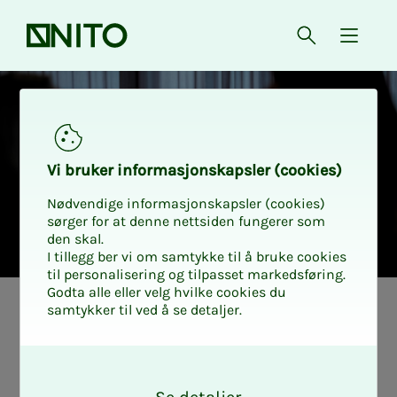
Forsiden
Åpne søk
{ isMe
Gratis juridisk bistand
Vi bru­­­ker in­­­for­­­ma­­­sjons­­­kaps­­­­­ler (cookies)
Nødvendige informasjonskapsler (cookies)
sørger for at denne nettsiden fungerer som
den skal.
I tillegg ber vi om samtykke til å bruke cookies
til personalisering og tilpasset markedsføring.
Godta alle eller velg hvilke cookies du
samtykker til ved å se detaljer.
O
k