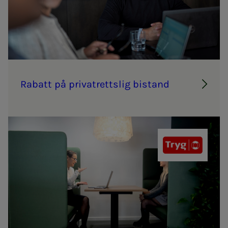
Ra­­­batt på pri­vat­retts­­­lig bi­­­stand
Tryg