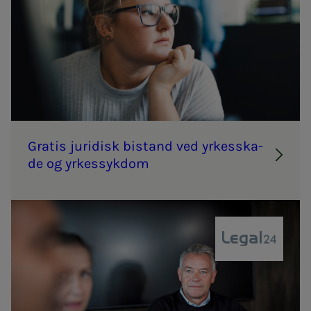
Gra­­­tis ju­ri­­­disk bi­­­stand ved yr­­­kes­­­ska­­­
de og yr­­­kes­­­syk­­­dom
Legal24 adv