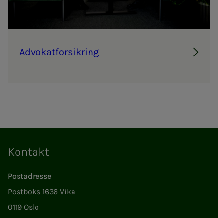
Ad­vo­kat­­­for­­­sik­ring
Kontakt
Postadresse
Postboks 1636 Vika
0119 Oslo