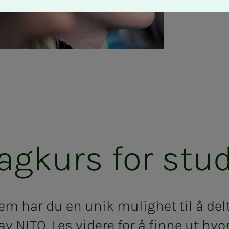
fag­­­kurs for stu­­­d
em har du
en unik
mulighet til å del
 av NITO
.
Les videre for å finne ut hv