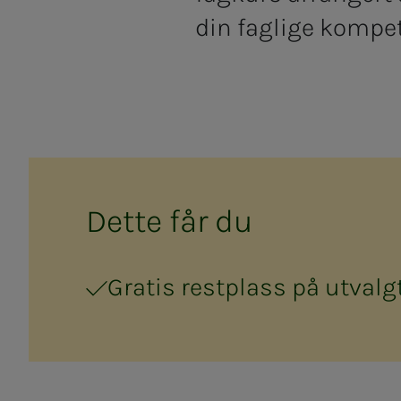
din
faglige kompe
Det­­­te får du
Gratis restplass på utvalg