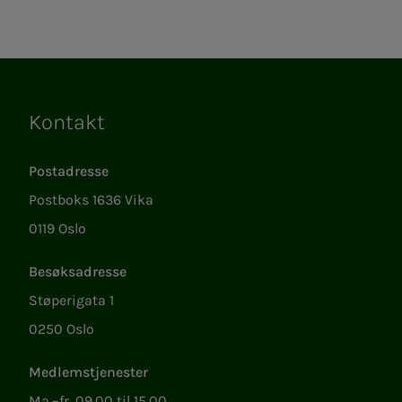
Kontakt
Lenker
Postadresse
Postboks 1636 Vika
0119 Oslo
Besøksadresse
Støperigata 1
0250 Oslo
Medlemstjenester
Ma.–fr. 09.00 til 15.00