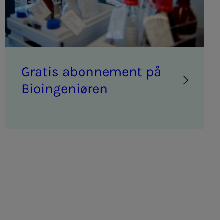
Gra­­­tis abon­­­ne­­­ment på
Bio­­­in­­­ge­­­ni­ø­ren