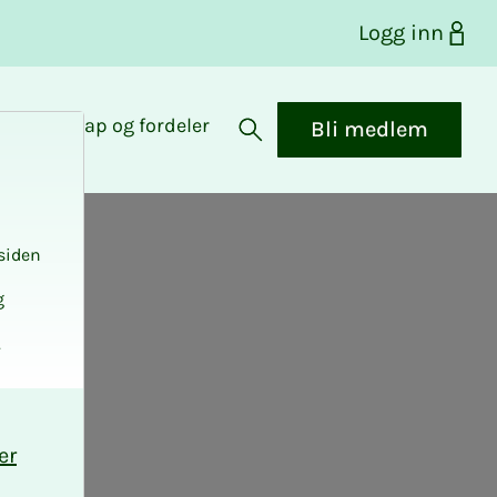
Logg inn
Medlemskap og fordeler
Bli medlem
Åpne søk
siden
g
.
er