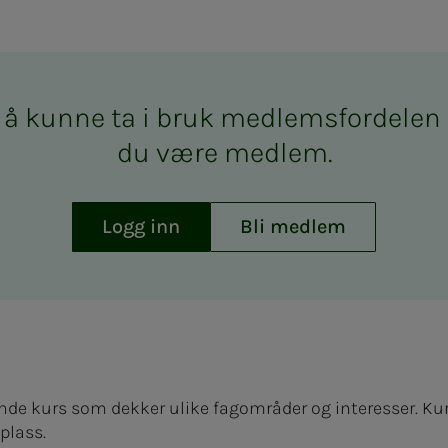
å kun­­­ne ta i bruk med­­­­­lems­­­for­­­de­­­l
du være med­­­­­lem.
Logg inn
Bli medlem
de kurs som dekker ulike fagområder og interesser. Kurs
plass.