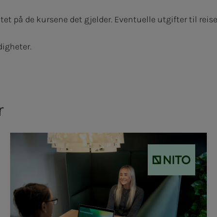
eltet på de kursene det gjelder. Eventuelle utgifter til r
digheter.
r
NITO