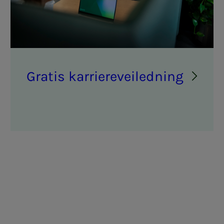
Gra­­­tis kar­rie­r­e­vei­­­led­­­ning