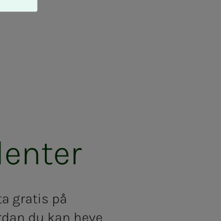
en­­­ter
ta gratis på
ordan du kan
hev
e