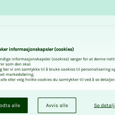
Karriere og utvikling
Kurs og aktiviteter
 fagkurs
­ker in­­for­­ma­­sjons­­kaps­­­ler (cookies)
ndige informasjonskapsler (cookies) sørger for at denne nett
rer som den skal.
egg ber vi om samtykke til å bruke cookies til personalisering o
set markedsføring.
alle eller velg hvilke cookies du samtykker til ved å se detaljer
odta alle
Avvis alle
Se detalj