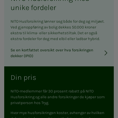
unike fordeler
NITO Husforsikring lønner seg både for deg og miljøet.
Ved gjenoppføring av bolig dekkes 50.000 kroner
ekstra til klima- eller sikkerhetstiltak. Det er også
ekstra fordeler for deg med elbil eller ladbar hybrid.
Se en kortfattet oversikt over hva forsikringen
dekker (IPID)
Din pris
NITO-medlemmer får 30 prosent rabatt på NITO
Husforsikring og alle andre forsikringer de kjøper som
privatperson hos Tryg.
Hvor mye husforsikringen koster, avhenger av hvilken