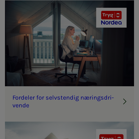
Tryg og Nor
For­­­de­­­ler for selv­­­s­­ten­­­dig næ­­­rings­­­dri­­­
ven­­­de