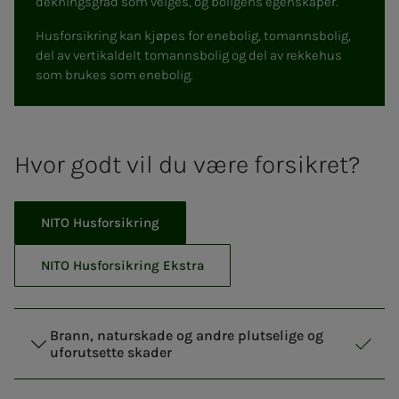
dekningsgrad som velges, og boligens egenskaper.
Husforsikring kan kjøpes for enebolig, tomannsbolig,
del av vertikaldelt tomannsbolig og del av rekkehus
som brukes som enebolig.
Hvor godt vil du være forsikret?
NITO Husforsikring
NITO Husforsikring Ekstra
Brann, naturskade og andre plutselige og
uforutsette skader
NITO 
Inklu