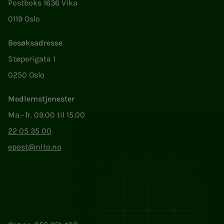
Postboks 1636 Vika
0119 Oslo
Besøksadresse
Støperigata 1
0250 Oslo
Medlemstjenester
Ma.–fr. 09.00 til 15.00
22 05 35 00
epost@nito.no