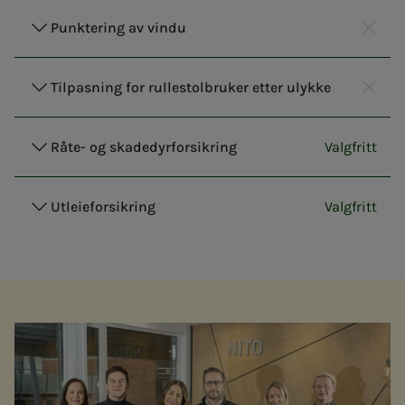
Punktering av vindu
NITO 
Ikke 
Tilpasning for rullestolbruker etter ulykke
NITO 
Ikke 
Valgfritt
Råte- og skadedyrforsikring
NITO Hus
Valgfritt
Utleieforsikring
NITO Hus