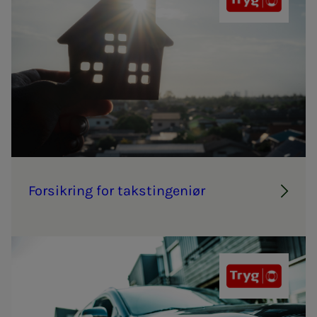
Tryg
For­­­sik­ring for taks­t­in­­­ge­­­ni­ør
Tryg