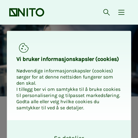
Forsiden
Åpne søk
{ isMe
Husforsikring
Vi bru­­­ker in­­­for­­­ma­­­sjons­­­kaps­­­­­ler (cookies)
Nødvendige informasjonskapsler (cookies)
sørger for at denne nettsiden fungerer som
den skal.
I tillegg ber vi om samtykke til å bruke cookies
til personalisering og tilpasset markedsføring.
Godta alle eller velg hvilke cookies du
samtykker til ved å se detaljer.
O
k