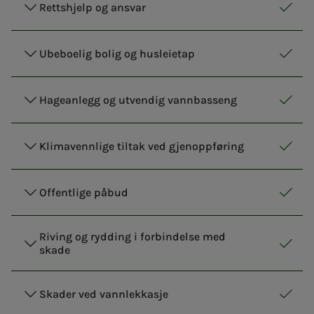
Rettshjelp og ansvar
NITO 
Inklu
Ubeboelig bolig og husleietap
NITO 
Inklu
Hageanlegg og utvendig vannbasseng
NITO 
Inklu
Klimavennlige tiltak ved gjenoppføring
NITO 
Inklu
Offentlige påbud
NITO 
Inklu
Riving og rydding i forbindelse med
skade
NITO 
Inklu
Skader ved vannlekkasje
NITO 
Inklu