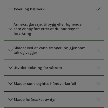
Tyveri og hærverk
NITO 
Inklu
Anneks, garasje, tilbygg eller lignende
som er oppført etter at du har tegnet
NITO 
Ikke 
forsikring
Skader ved at vann trenger inn gjennom
tak og vegger
NITO 
Ikke 
Utvidet dekning for våtrom
NITO 
Ikke 
Skader som skyldes håndverkerfeil
NITO 
Ikke 
Skade forårsaket av dyr
NITO 
Ikke 