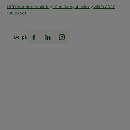
NITO Inntektsforsikring - Forsikringsbevis og vilkår 2026
10000.pdf
Del på
Facebook
LinkedIn
Instagram