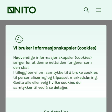
Forsiden
Åpne søk
{ isMe
Vil­l­kår
Vi bru­­­ker in­­­for­­­ma­­­sjons­­­kaps­­­­­ler (cookies)
Nødvendige informasjonskapsler (cookies)
sørger for at denne nettsiden fungerer som
NITO Innboforsikring - Forsikringsbevis og vilkår 2026.pdf
den skal.
I tillegg ber vi om samtykke til å bruke cookies
NITO Innboforsikring fritidsbolig - Forsikringsbevis og vilkår
til personalisering og tilpasset markedsføring.
2026.pdf
Godta alle eller velg hvilke cookies du
samtykker til ved å se detaljer.
NITO Innboforsikring student - Forsikringsbevis og vilkår
2026.pdf
O
NITO Reiseforsikring enkeltperson - Forsikringsbevis og
k
vilkår 2026.pdf