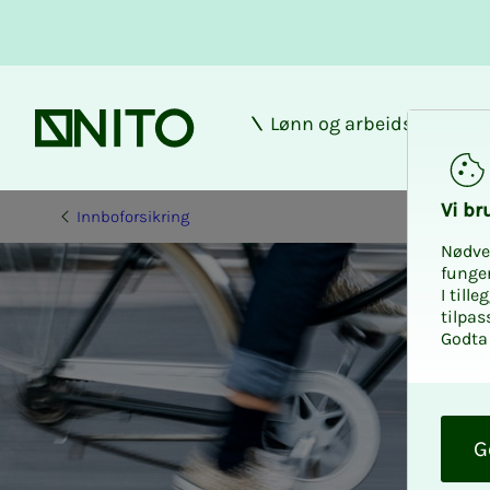
Lønn og arbeidsforhold
Forsiden
Vi bru­
Innboforsikring
Nødve
funge
I till
tilpas
Godta 
O
k
G