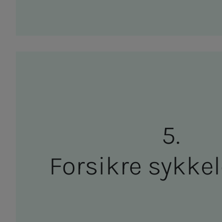
For­­­sik­­­re syk­­­ke