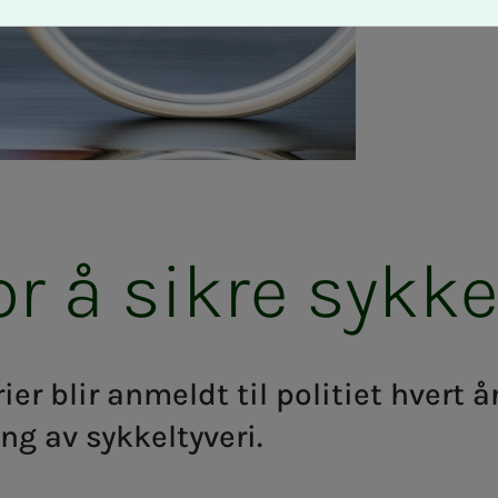
 å sik­­­re syk­­­ke
ier blir anmeldt til politiet hvert å
ng av sykkeltyveri.