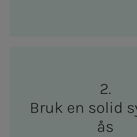
Bruk en so­­­lid syk
ås