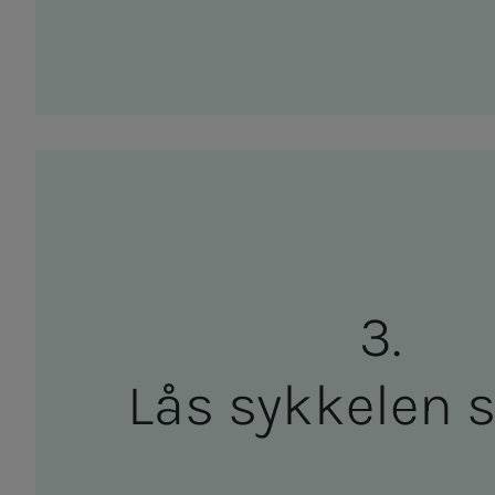
Lås syk­­­ke­­­le