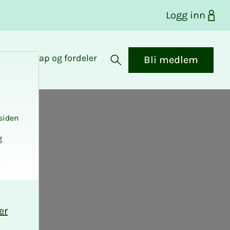
Logg inn
Medlemskap og fordeler
Bli medlem
Åpne søk
siden
g
.
er