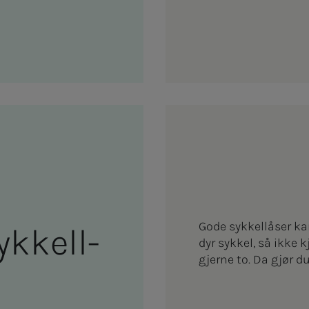
Gode sykkellåser kan
­­­kel­l­
dyr sykkel, så ikke k
gjerne to. Da gjør d