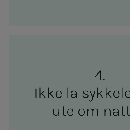
Ikke la syk­­­ke­­
ute om nat­­­