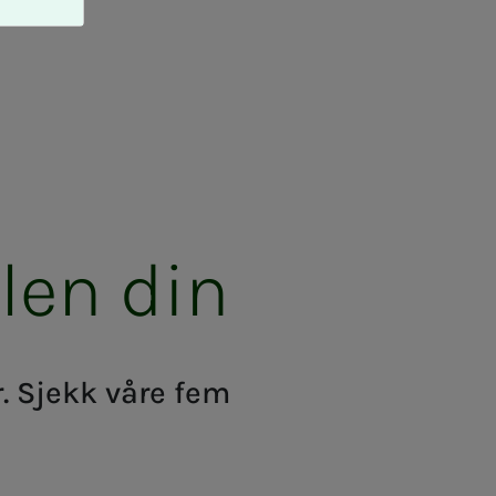
­­­len din
r. Sjekk våre fem