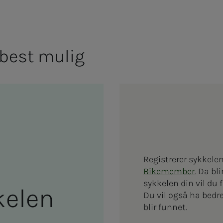
n best mu­­­lig
Registrerer sykkelen
Bikemember
. Da bl
sykkelen din vil du 
ke­­­len
Du vil også ha bedr
blir funnet.