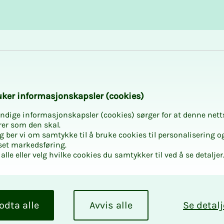
Karriere og utvikling
Kurs og aktiviteter
­­ker in­­­for­­­ma­­­sjons­­­kaps­­­­­ler (cookies)
ndige informasjonskapsler (cookies) sørger for at denne nett
rer som den skal.
egg ber vi om samtykke til å bruke cookies til personalisering o
set markedsføring.
alle eller velg hvilke cookies du samtykker til ved å se detaljer
odta alle
Avvis alle
Se detalj