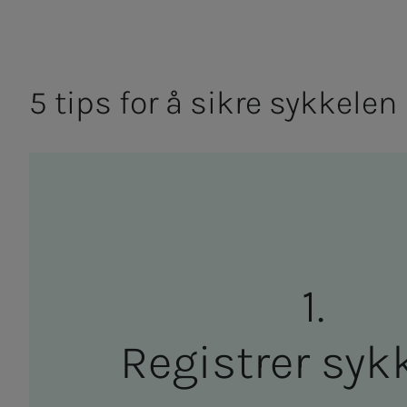
5 tips for å sik­­­re syk­­­ke­­­le
Re­­­gist­­­rer syk­­­