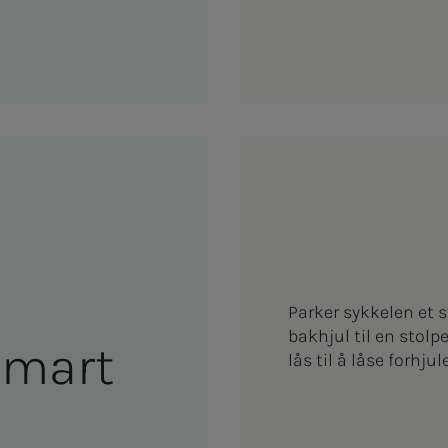
Parker sykkelen et 
bakhjul til en stolpe
n smart
lås til å låse forhj