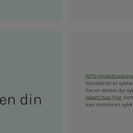
NITO Innboforsikrin
forutsetter at sykke
har en ekstra dyr sy
­­­len din
rabatt hos Tryg
. De
kan ramme en sykk