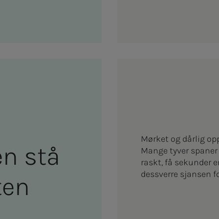
Mørket og dårlig opp
­len stå
Mange tyver spaner 
raskt, få sekunder er
dessverre sjansen fo
ten