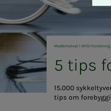
A
v
v
i
s
a
l
l
Medlemslivet i NITO
Forsikring
e
5 tips for
15.000 sykkeltyver
tips om forebyggi