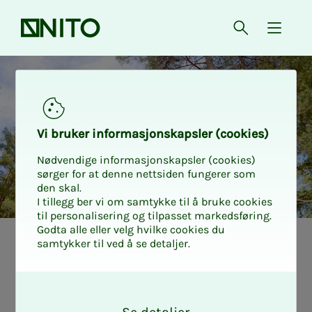
Forsiden
Åpne søk
{ isMe
Rabatt hos Klatring på Gren
Vi bru­­ker in­­for­­ma­­sjons­­kaps­­­ler (cookies)
Nødvendige informasjonskapsler (cookies)
sørger for at denne nettsiden fungerer som
den skal.
I tillegg ber vi om samtykke til å bruke cookies
til personalisering og tilpasset markedsføring.
Godta alle eller velg hvilke cookies du
samtykker til ved å se detaljer.
O
k