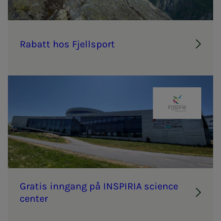
Ra­­­batt hos Fjell­s­­­port
INSPIRIA
Gra­­­tis inn­­­­­gang på IN­­­SPI­RIA scien­ce
cen­­­ter