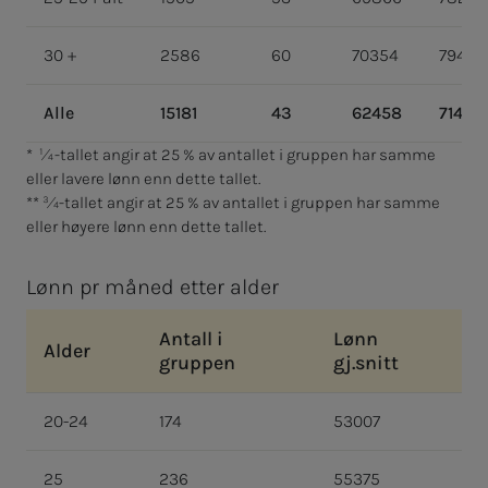
30 +
2586
60
70354
79410
Alle
15181
43
62458
71481
* ¼-tallet angir at 25 % av antallet i gruppen har samme
eller lavere lønn enn dette tallet.
** ¾-tallet angir at 25 % av antallet i gruppen har samme
eller høyere lønn enn dette tallet.
Lønn pr måned etter alder
Antall i
Lønn
Alder
gruppen
gj.snitt
20-24
174
53007
25
236
55375