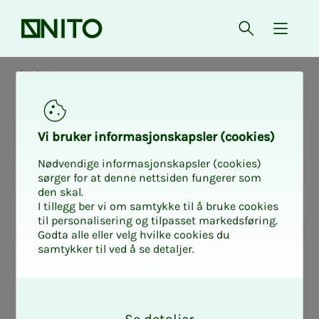
Forsiden
Åpne søk
{ isMe
Privat
Stil­­­lings­­­­­grup­­­pe
Vi bru­­­ker in­­­for­­­ma­­­sjons­­­kaps­­­­­ler (cookies)
C: Hele lan­­­det,
Nødvendige informasjonskapsler (cookies)
sørger for at denne nettsiden fungerer som
den skal.
etter tek­­­nisk
I tillegg ber vi om samtykke til å bruke cookies
til personalisering og tilpasset markedsføring.
Godta alle eller velg hvilke cookies du
prak­­­sis og al­­­der
samtykker til ved å se detaljer.
O
(1.10.2025)
k