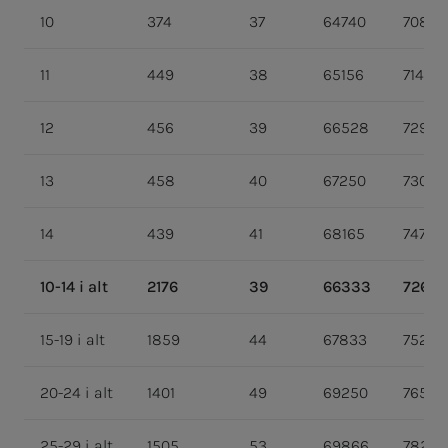
10
374
37
64740
70864
11
449
38
65156
71450
12
456
39
66528
72934
13
458
40
67250
73045
14
439
41
68165
74764
10-14 i alt
2176
39
66333
72665
15-19 i alt
1859
44
67833
75237
20-24 i alt
1401
49
69250
76542
25-29 i alt
1505
53
69866
78249