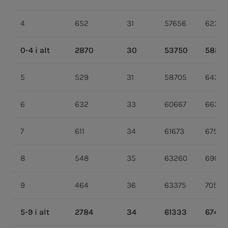
4
652
31
57656
62371
0-4 i alt
2870
30
53750
5888
5
529
31
58705
64347
6
632
33
60667
66350
7
611
34
61673
67580
8
548
35
63260
69011
9
464
36
63375
70534
5-9 i alt
2784
34
61333
67460