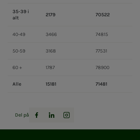
35-39 i
2179
70522
alt
40-49
3466
74815
50-59
3168
77531
60 +
1787
78900
Alle
15181
71481
Del på
Facebook
LinkedIn
Instagram