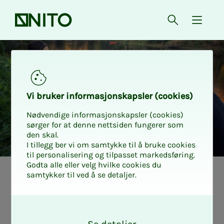
Forsiden
Åpne søk
{ isMe
Personforsikring
Vi bru­­­ker in­­­for­­­ma­­­sjons­­­kaps­­­­­ler (cookies)
Nødvendige informasjonskapsler (cookies)
sørger for at denne nettsiden fungerer som
den skal.
I tillegg ber vi om samtykke til å bruke cookies
til personalisering og tilpasset markedsføring.
Godta alle eller velg hvilke cookies du
samtykker til ved å se detaljer.
O
k