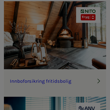
NITO - TRYG 
Inn­­­bo­­­for­­­sik­ring fri­­­tids­­­bo­­­lig