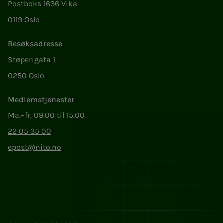
Postboks 1636 Vika
0119 Oslo
Besøksadresse
Støperigata 1
0250 Oslo
Medlemstjenester
Ma.–fr. 09.00 til 15.00
22 05 35 00
epost@nito.no