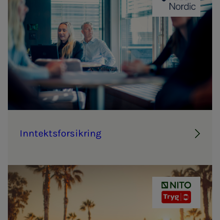
ANV Nordic
Inn­­­­­tekts­­­for­­­sik­ring
NITO - TRYG 