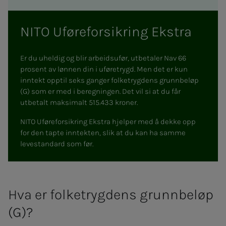
NITO Uføreforsikring Ekstra
Er du uheldig og blir arbeidsufør, utbetaler Nav 66
prosent av lønnen din i uføretrygd. Men det er kun
inntekt opptil seks ganger folketrygdens grunnbeløp
(G) som er med i beregningen. Det vil si at du får
utbetalt maksimalt 515.433 kroner.
NITO Uføreforsikring Ekstra hjelper med å dekke opp
for den tapte inntekten, slik at du kan ha samme
levestandard som før.
Hva er folke­­­tryg­­­dens grunn­­­be­­­løp
(G)?