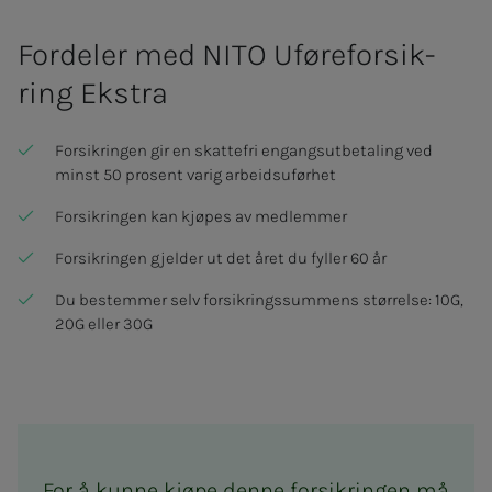
Fordeler med NITO Uføre­­for­­sik­
ring Eks­tra
Forsikringen gir en skattefri engangsutbetaling ved
minst 50 prosent varig arbeidsuførhet
Forsikringen kan kjøpes av medlemmer
Forsikringen gjelder ut det året du fyller 60 år
Du bestemmer selv forsikringssummens størrelse: 10G,
20G eller 30G
For å kunne kjøpe denne forsikringen må