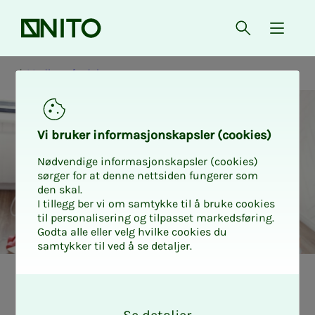
Forsiden
Åpne søk
{ isMe
Medlemsfordeler
Vi bru­­­ker in­­­for­­­ma­­­sjons­­­kaps­­­­­ler (cookies)
Nødvendige informasjonskapsler (cookies)
sørger for at denne nettsiden fungerer som
den skal.
I tillegg ber vi om samtykke til å bruke cookies
til personalisering og tilpasset markedsføring.
Godta alle eller velg hvilke cookies du
samtykker til ved å se detaljer.
Skal bar­­­na flyt­­­te
O
k