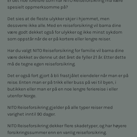
Er det noe foreldre som har NITO Reiseforsikring må være
spesielt oppmerksomme på?
Det sies at de fleste ulykker skjer i hjemmet, men
dessverre ikke alle. Med en reiseforsikring vil barna dine
være godt dekket også for ulykker og ikke minst sykdom
som oppstår når de er på kortere eller lengre reiser.
Har du valgt NITO Reiseforsikring for familie vil barna dine
være dekket av denne ut det året de fyller 21 år. Etter dette
må de tegne egen reiseforsikring.
Det er også fort gjort å bli frastjålet eiendeler når man er på
reise. Enten man er på trikk eller buss på vei til byen, i
butikken eller man er på en noe lengre feriereise i eller
utenfor Norge.
NITO Reiseforsikring gjelder på alle typer reiser med
varighet inntil 90 dager.
NITO Reiseforsikring dekker flere skadetyper, og har høyere
forsikringssummer enn en vanlig reiseforsikring.