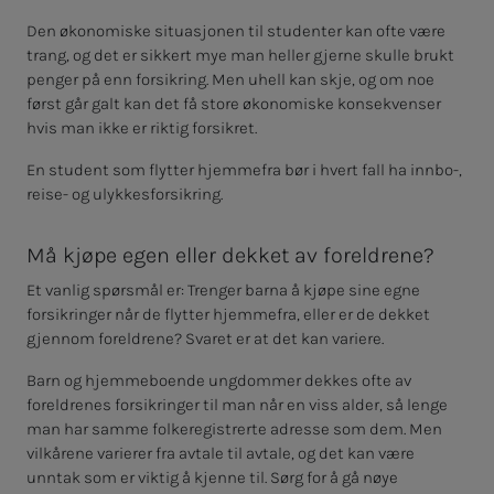
Den økonomiske situasjonen til studenter kan ofte være
trang, og det er sikkert mye man heller gjerne skulle brukt
penger på enn forsikring. Men uhell kan skje, og om noe
først går galt kan det få store økonomiske konsekvenser
hvis man ikke er riktig forsikret.
En student som flytter hjemmefra bør i hvert fall ha innbo-,
reise- og ulykkesforsikring.
Må kjøpe egen eller dekket av foreldrene?
Et vanlig spørsmål er: Trenger barna å kjøpe sine egne
forsikringer når de flytter hjemmefra, eller er de dekket
gjennom foreldrene? Svaret er at det kan variere.
Barn og hjemmeboende ungdommer dekkes ofte av
foreldrenes forsikringer til man når en viss alder, så lenge
man har samme folkeregistrerte adresse som dem. Men
vilkårene varierer fra avtale til avtale, og det kan være
unntak som er viktig å kjenne til. Sørg for å gå nøye