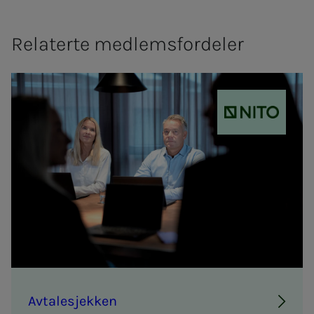
Relaterte medlemsfordeler
NITO
Av­ta­­­le­­­sjek­­­ken