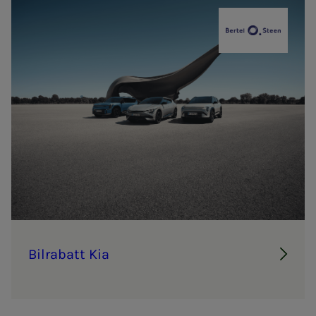
Bertel O. St
Bil­ra­­­batt Kia