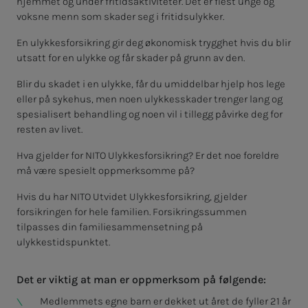
hjemmet og under fritidsaktiviteter. Det er flest unge og
voksne menn som skader seg i fritidsulykker.
En ulykkesforsikring gir deg økonomisk trygghet hvis du blir
utsatt for en ulykke og får skader på grunn av den.
Blir du skadet i en ulykke, får du umiddelbar hjelp hos lege
eller på sykehus, men noen ulykkesskader trenger lang og
spesialisert behandling og noen vil i tillegg påvirke deg for
resten av livet.
Hva gjelder for NITO Ulykkesforsikring? Er det noe foreldre
må være spesielt oppmerksomme på?
Hvis du har NITO Utvidet Ulykkesforsikring, gjelder
forsikringen for hele familien. Forsikringssummen
tilpasses din familiesammensetning på
ulykkestidspunktet.
Det er viktig at man er oppmerksom på følgende:
Medlemmets egne barn er dekket ut året de fyller 21 år