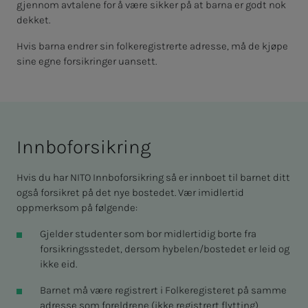
gjennom avtalene for å være sikker på at barna er godt nok
dekket.
Hvis barna endrer sin folkeregistrerte adresse, må de kjøpe
sine egne forsikringer uansett.
Inn­­­bo­­­for­­­sik­ring
Hvis du har NITO Innboforsikring så er innboet til barnet ditt
også forsikret på det nye bostedet. Vær imidlertid
oppmerksom på følgende:
Gjelder studenter som bor midlertidig borte fra
forsikringsstedet, dersom hybelen/bostedet er leid og
ikke eid.
Barnet må være registrert i Folkeregisteret på samme
adresse som foreldrene (ikke registrert flytting).