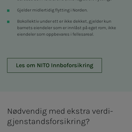
Gjelder midlertidig flytting i Norden.
Bokollektiv under ett er ikke dekket, gjelder kun
barnets eiendeler som er innlåst på eget rom, ikke
eiendeler som oppbevares i fellesareal.
Les om NITO Innboforsikring
Nød­­­ven­­­dig med eks­tra ver­­di­­­
gjen­­­stands­­­for­­­sik­ring?