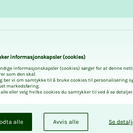
Karriere og utvikling
Kurs og aktiviteter
­­ker in­­­for­­­ma­­­sjons­­­kaps­­­­­ler (cookies)
ndige informasjonskapsler (cookies) sørger for at denne nett
rer som den skal.
egg ber vi om samtykke til å bruke cookies til personalisering o
set markedsføring.
alle eller velg hvilke cookies du samtykker til ved å se detaljer
odta alle
Avvis alle
Se detalj