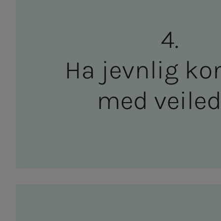
Ha je­v­n­­­lig k
med vei­­­le­­­