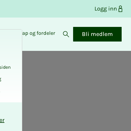
Logg inn
Medlemskap og fordeler
Bli medlem
Åpne søk
siden
g
.
er