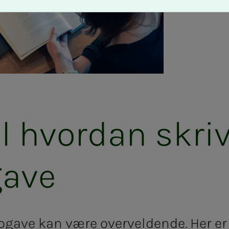
 hvor­­­­­dan skri­­
a­­­ve
gave kan være overveldende. Her er 