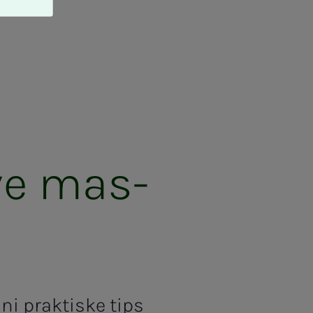
­ve mas­­­
ni praktiske tips