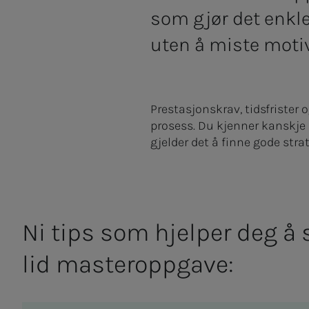
som gjør det enkl
uten å miste moti
Prestasjonskrav, tidsfrister
prosess. Du kjenner kanskje 
gjelder det å finne gode stra
Ni tips som hjel­­­per deg å skr
lid mas­­­ter­opp­­­ga­­­ve: