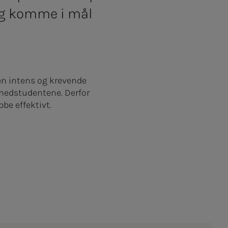
og komme i mål
 en intens og krevende
 medstudentene. Derfor
bbe effektivt.