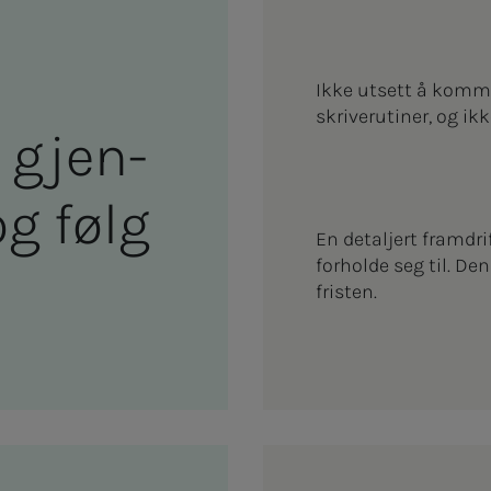
Ikke utsett å komme 
skriverutiner, og ikk
jen­­­­­
 og følg
En detaljert framdr
forholde seg til. De
fristen.