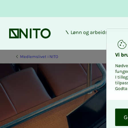
Lønn og arbeidsforhold
Forsiden
Vi bru­
Medlemslivet i NITO
Nødve
funge
I till
tilpas
Godta 
O
k
G