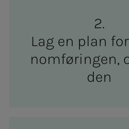
Lag en plan for g
nom­­­fø­rin­­­gen,
den