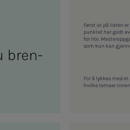
Først ut på listen 
punktet har godt av
for lite. Masteropp
som kun kan gjenno
bren­­­
For å lykkes med et s
hvilke temaer innen 