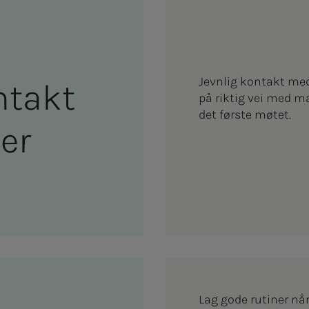
Jevnlig kontakt med 
on­takt
på riktig vei med ma
det første møtet.
der
Lag gode rutiner når