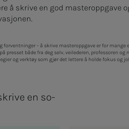
ere å skrive en god masteroppgave 
vasjonen.
 og forventninger – å skrive masteroppgave er for mange
på presset både fra deg selv, veilederen, professoren og
tegier og verktøy som gjør det lettere å holde fokus og jo
i­­­ve en so­­­