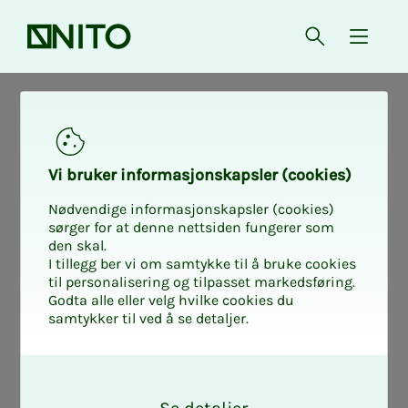
Forsiden
Åpne søk
{ isMe
NITO i samfunnet
NITO i samfunnet
Vi bru­­­ker in­­­for­­­ma­­­sjons­­­kaps­­­­­ler (cookies)
Nødvendige informasjonskapsler (cookies)
- Nors­­­ke verft ta­­­
sørger for at denne nettsiden fungerer som
den skal.
I tillegg ber vi om samtykke til å bruke cookies
per kon­trak­­­ter
til personalisering og tilpasset markedsføring.
Godta alle eller velg hvilke cookies du
samtykker til ved å se detaljer.
for­­­di myn­­­dig­he­­­
O
te­­­ne ikke ut­­­nyt­­­
k