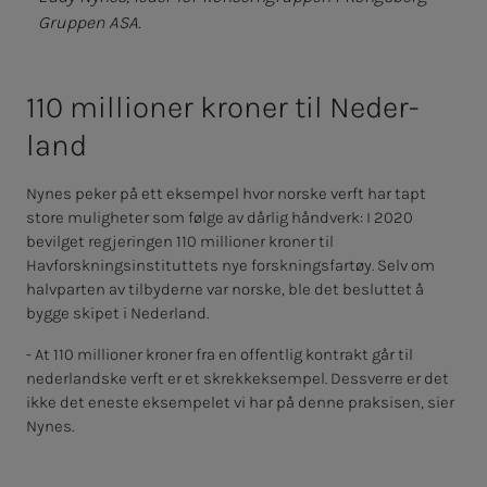
Gruppen ASA.
110 mil­­­lio­­­ner kro­­­ner til Ne­­­der­
land
Nynes peker på ett eksempel hvor norske verft har tapt
store muligheter som følge av dårlig håndverk: I 2020
bevilget regjeringen 110 millioner kroner til
Havforskningsinstituttets nye forskningsfartøy. Selv om
halvparten av tilbyderne var norske, ble det besluttet å
bygge skipet i Nederland.
- At 110 millioner kroner fra en offentlig kontrakt går til
nederlandske verft er et skrekkeksempel. Dessverre er det
ikke det eneste eksempelet vi har på denne praksisen, sier
Nynes.