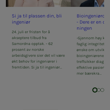
Si ja til plas­­­sen din, bli
Bio­­­in­­­ge­­­ni­ør­­­
in­­­ge­­­ni­ør
- Dere er en del 
nin­­­gen
24. juli er fristen for å
akseptere tilbud fra
-Gjennom høy kom
Samordna opptak. – 62
faglig integritet og
prosent av norske
ønske om utviklin
arbeidsgivere sier det vil være
bioingeniørene til
økt behov for ingeniører i
treffsikker diagno
fremtiden. Si ja til ingeniør...
effektive pasientfo
mer bærekra...