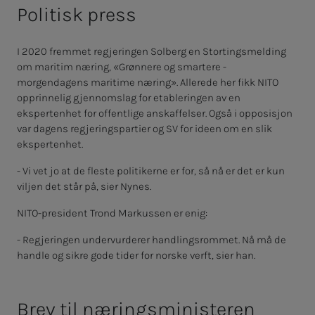
Politisk press
I 2020 fremmet regjeringen Solberg en Stortingsmelding
om maritim næring, «Grønnere og smartere -
morgendagens maritime næring». Allerede her fikk NITO
opprinnelig gjennomslag for etableringen av en
ekspertenhet for offentlige anskaffelser. Også i opposisjon
var dagens regjeringspartier og SV for ideen om en slik
ekspertenhet.
- Vi vet jo at de fleste politikerne er for, så nå er det er kun
viljen det står på, sier Nynes.
NITO-president Trond Markussen er enig:
- Regjeringen undervurderer handlingsrommet. Nå må de
handle og sikre gode tider for norske verft, sier han.
Brev til næringsministeren