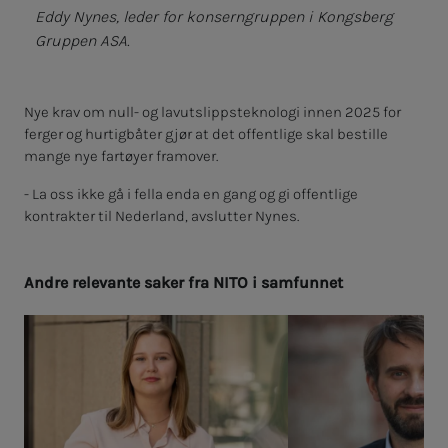
Eddy Nynes, leder for konserngruppen i Kongsberg
Gruppen ASA.
Nye krav om null- og lavutslippsteknologi innen 2025 for
ferger og hurtigbåter gjør at det offentlige skal bestille
mange nye fartøyer framover.
- La oss ikke gå i fella enda en gang og gi offentlige
kontrakter til Nederland, avslutter Nynes.
And­­­re re­­­le­van­­­te sa­­­ker fra NITO i sam­­­fun­­­net