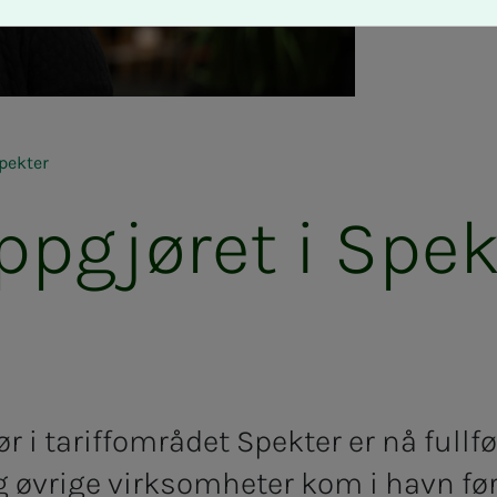
Spekter
pgjøret i Spek
 i tariffområdet Spekter er nå fullfø
g øvrige virksomheter kom i havn fø