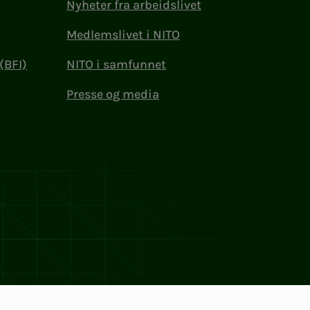
Nyheter fra arbeidslivet
Medlemslivet i NITO
(BFI)
NITO i samfunnet
Presse og media