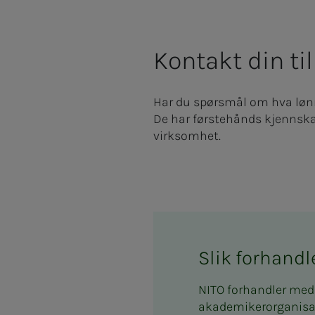
Kontakt din til
Har du spørsmål om hva lønns
De har førstehånds kjennskap
virksomhet.
Slik forhandl
NITO forhandler me
akademikerorganisasj