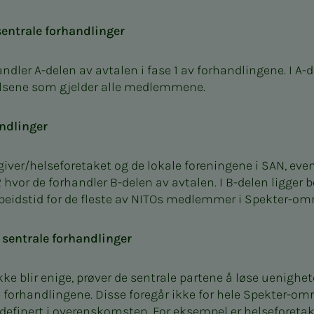
sentrale forhandlinger
dler A-delen av avtalen i fase 1 av forhandlingene. I A-d
lsene som gjelder alle medlemmene.
andlinger
sgiver/helseforetaket og de lokale foreningene i SAN, ev
 2 hvor de forhandler B-delen av avtalen. I B-delen ligge
eidstid for de fleste av NITOs medlemmer i Spekter-omr
 sentrale forhandlinger
kke blir enige, prøver de sentrale partene å løse uenighet
 forhandlingene. Disse foregår ikke for hele Spekter-o
 definert i overenskomsten. For eksempel er helseforeta