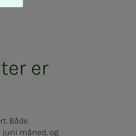
ter er
rt. Både
r juni måned, og