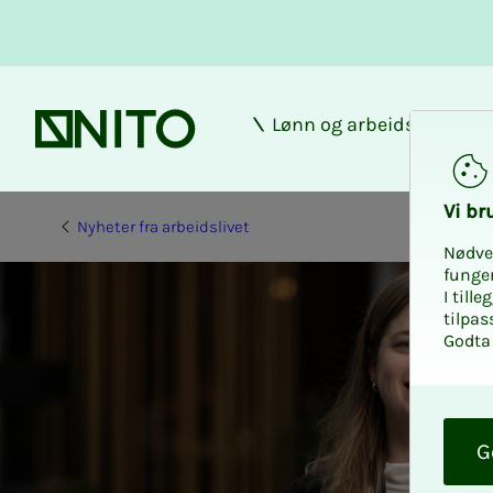
Lønn og arbeidsforhold
Forsiden
Vi bru­
Nyheter fra arbeidslivet
Nødve
funge
I till
tilpas
Godta 
O
k
G