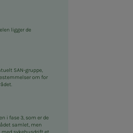
elen ligger de
entuelt SAN-gruppe,
r bestemmelser om for
ådet.
en i fase 3, som er de
mrådet samlet, men
k med sykehusdrift et