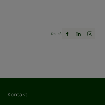
Del på
Facebook
LinkedIn
Instag
Kontakt
Lenker