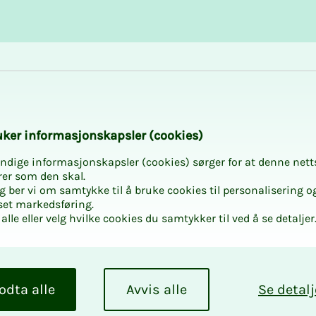
Karriere og utvikling
Kurs og aktiviteter
­­ker in­­­for­­­ma­­­sjons­­­kaps­­­­­ler (cookies)
ndige informasjonskapsler (cookies) sørger for at denne nett
rer som den skal.
egg ber vi om samtykke til å bruke cookies til personalisering o
set markedsføring.
alle eller velg hvilke cookies du samtykker til ved å se detaljer
odta alle
Avvis alle
Se detalj