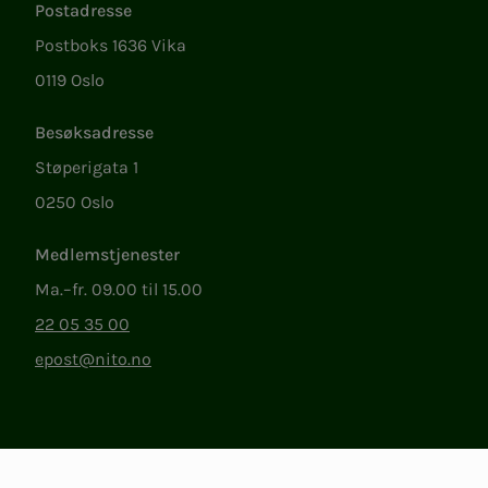
Postadresse
Postboks 1636 Vika
0119 Oslo
Besøksadresse
Støperigata 1
0250 Oslo
Medlemstjenester
Ma.–fr. 09.00 til 15.00
22 05 35 00
epost@nito.no