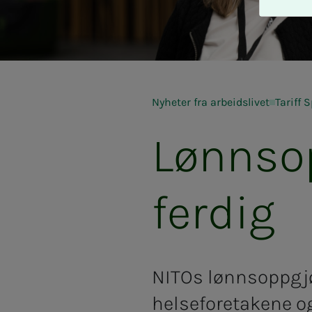
A
v
v
i
s
a
l
Nyheter fra arbeidslivet
Tariff 
l
Lønnsop
e
ferdig
NITOs lønnsoppgjør
helseforetakene o