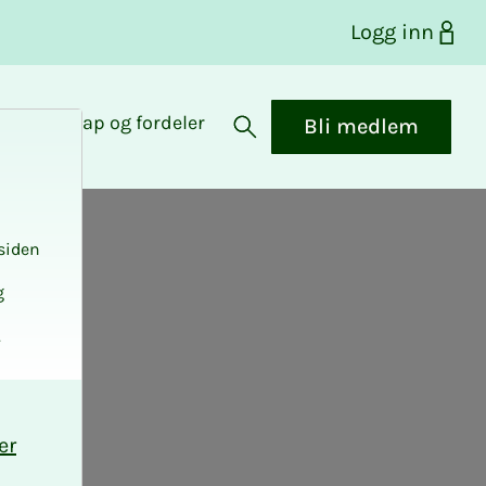
Logg inn
Medlemskap og fordeler
Bli medlem
Åpne søk
siden
g
.
er