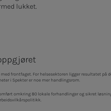
rmed lukket.
oppgjøret
 med frontfaget. For helsesektoren ligger resultatet på 
heter i Spekter er noe mer handlingsrom.
nomført omkring 80 lokale forhandlinger og sikret løsnin
beidsvilkårspolitikk.