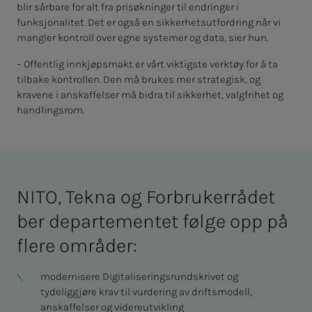
blir sårbare for alt fra prisøkninger til endringer i
funksjonalitet. Det er også en sikkerhetsutfordring når vi
mangler kontroll over egne systemer og data, sier hun.
– Offentlig innkjøpsmakt er vårt viktigste verktøy for å ta
tilbake kontrollen. Den må brukes mer strategisk, og
kravene i anskaffelser må bidra til sikkerhet, valgfrihet og
handlingsrom.
NITO, Tek­­­na og For­­­bru­­­ker­rå­­­det
ber de­­­par­­­te­­­men­­­tet føl­­­ge opp på
fle­­­re om­­­rå­­­der:
modernisere Digitaliseringsrundskrivet og
tydeliggjøre krav til vurdering av driftsmodell,
anskaffelser og videreutvikling