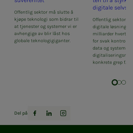
su­ve­re­­­ni­­­tet
ten til å styr­­­ke 
di­­­gi­ta­­­le selv­­­s­
Offentlig sektor må slutte å
kjøpe teknologi som bidrar til
Offentlig sektor kj
at tjenester og systemer vi er
digitale løsninger 
avhengige av blir låst hos
milliarder hvert å
globale teknologigiganter.
for svak kontroll o
data og systemer. 
digitaliseringsmin
konkrete grep f...
Del på
Facebook
LinkedIn
Instagram