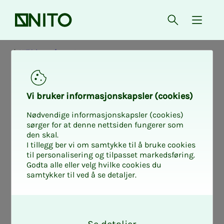
Forsiden
Åpne søk
{ isMe
NITO i samfunnet
Vi bru­­­ker in­­­for­­­ma­­­sjons­­­kaps­­­­­ler (cookies)
Nødvendige informasjonskapsler (cookies)
sørger for at denne nettsiden fungerer som
den skal.
I tillegg ber vi om samtykke til å bruke cookies
til personalisering og tilpasset markedsføring.
Godta alle eller velg hvilke cookies du
samtykker til ved å se detaljer.
O
k