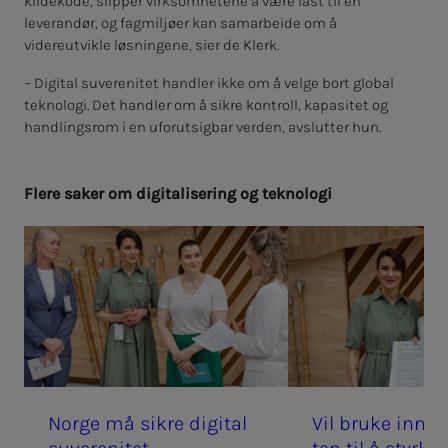
kildekode, slipper virksomhetene å være låst til én
leverandør, og fagmiljøer kan samarbeide om å
videreutvikle løsningene, sier de Klerk.
– Digital suverenitet handler ikke om å velge bort global
teknologi. Det handler om å sikre kontroll, kapasitet og
handlingsrom i en uforutsigbar verden, avslutter hun.
Fle­­­re sa­­­ker om di­­­gi­ta­­­li­­­se­ring og tek­­­no­lo­­­gi
Nor­­­ge må sik­­­re di­­­gi­­­tal
Vil bru­­­ke inn­­­­­kj