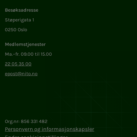
Besøksadresse
Støperigata 1
0250 Oslo
Medlemstjenester
Ma.–fr. 09.00 til 15.00
22 05 35 00
epost@nito.no
Org.nr: 856 331 482
Personvern og informasjonskapsler