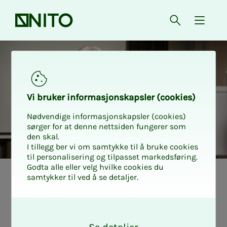
Forsiden
Åpne søk
{ isMe
Vi bru­­­ker in­­­for­­­ma­­­sjons­­­kaps­­­­­ler (cookies)
Nødvendige informasjonskapsler (cookies)
sørger for at denne nettsiden fungerer som
den skal.
I tillegg ber vi om samtykke til å bruke cookies
til personalisering og tilpasset markedsføring.
Godta alle eller velg hvilke cookies du
samtykker til ved å se detaljer.
Tariff Samfunnsbedriftene
Enig­het i Energi­
O
k