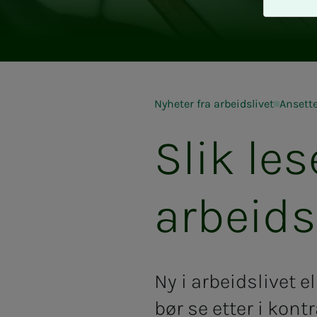
A
v
v
i
s
a
l
Nyheter fra arbeidslivet
Ansette
l
Slik les
e
arbeid
Ny i arbeidslivet e
bør se etter i kont