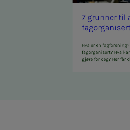
7 grun­­­ner ti
fag­or­­­ga­­­ni­­­ser
Hva er en fagforening?
fagorganisert? Hva ka
gjøre for deg? Her får d