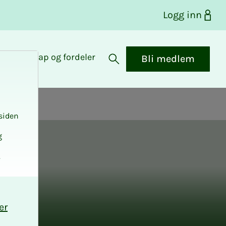
Logg inn
Medlemskap og fordeler
Bli medlem
Åpne søk
siden
g
.
er