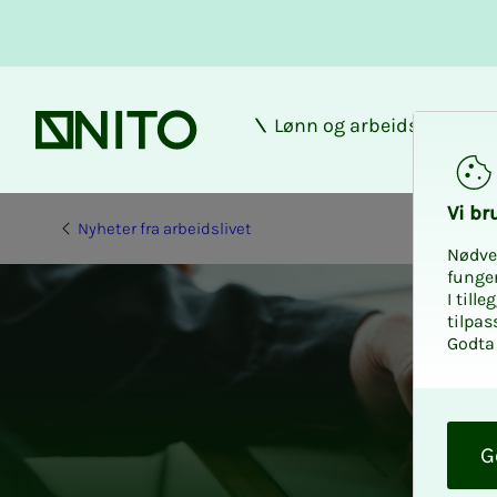
Lønn og arbeidsforhold
Forsiden
Vi bru­
Nyheter fra arbeidslivet
Nødve
funge
I till
tilpas
Godta 
O
k
G