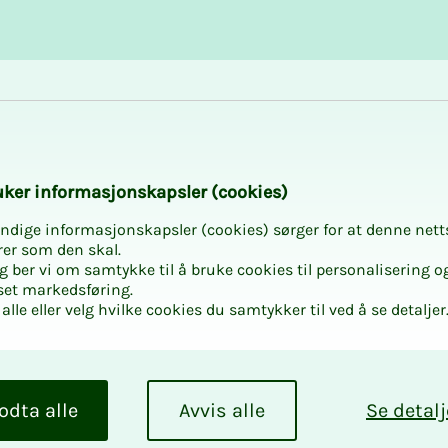
Karriere og utvikling
Kurs og aktiviteter
­­ker in­­­for­­­ma­­­sjons­­­kaps­­­­­ler (cookies)
ndige informasjonskapsler (cookies) sørger for at denne nett
rer som den skal.
egg ber vi om samtykke til å bruke cookies til personalisering o
set markedsføring.
alle eller velg hvilke cookies du samtykker til ved å se detaljer
odta alle
Avvis alle
Se detalj