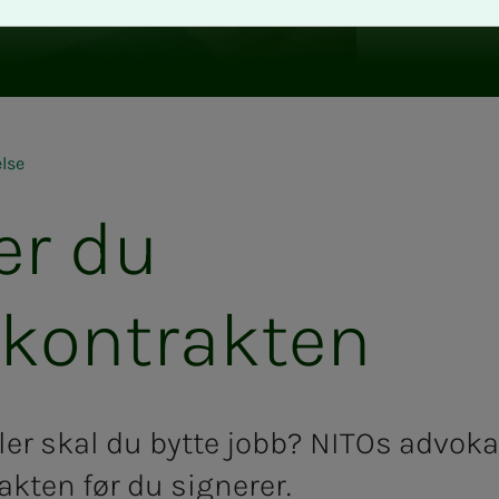
lse
er du
skontrakten
ller skal du bytte jobb? NITOs advokat
rakten før du signerer.