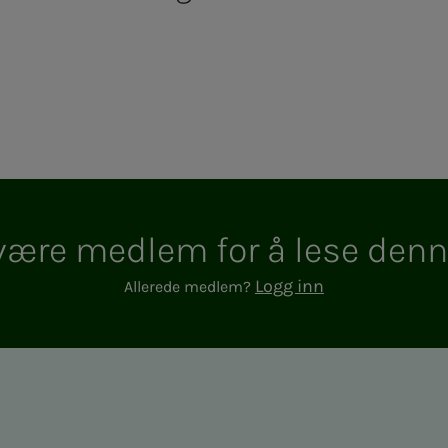
e med­­­­­lem for å lese den­­­n
Logg inn
Allerede medlem?