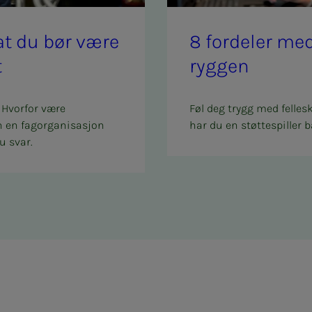
l at du bør være
8 for­­­de­­­ler 
t
ryg­­­gen
 Hvorfor være
Føl deg trygg med felles
n en fagorganisasjon
har du en støttespiller b
u svar.