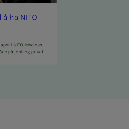
med å ha NITO i
kapet i NITO. Med oss
åde på jobb og privat.