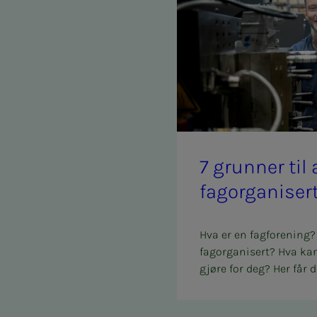
7 grun­­­ner ti
fag­or­­­ga­­­ni­­­ser
Hva er en fagforening?
fagorganisert? Hva ka
gjøre for deg? Her får d