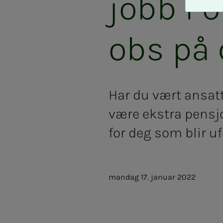
jobb i o
A
v
v
obs på 
i
s
a
l
l
Har du vært ansatt 
e
være ekstra pensj
for deg som blir uf
mandag 17. januar 2022