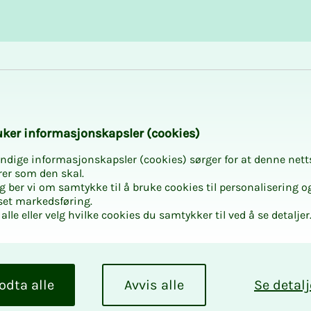
Karriere og utvikling
Kurs og aktiviteter
­ker in­for­ma­sjons­kaps­ler (cookies)
ndige informasjonskapsler (cookies) sørger for at denne nett
rer som den skal.
egg ber vi om samtykke til å bruke cookies til personalisering o
set markedsføring.
n
alle eller velg hvilke cookies du samtykker til ved å se detaljer
nsjon fra tidli
odta alle
Avvis alle
Se detalj