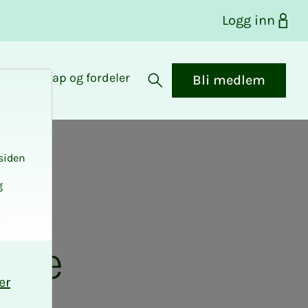
Logg inn
Medlemskap og fordeler
Bli medlem
Åpne søk
siden
g
.
gere
er