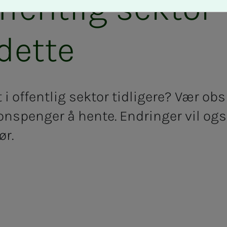
ffentlig sektor
dette
i offentlig sektor tidligere? Vær obs
onspenger å hente. Endringer vil og
ør.