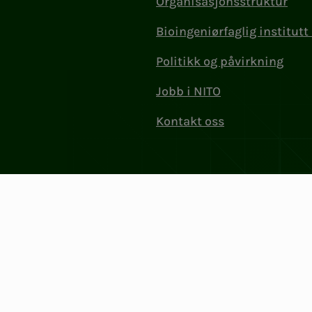
Organisasjonsstruktur
Bioingeniørfaglig institutt 
Politikk og påvirkning
Jobb i NITO
Kontakt oss
Personvern og informasjonskaps
.nr: 856 331 482
Endre cookieinnstillinger