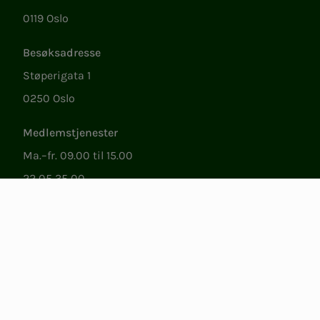
0119 Oslo
Besøksadresse
Støperigata 1
0250 Oslo
Medlemstjenester
Ma.–fr. 09.00 til 15.00
22 05 35 00
epost@nito.no
Org