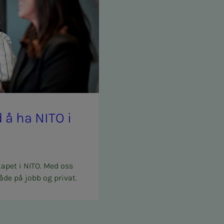
med å ha NITO i
kapet i NITO. Med oss
åde på jobb og privat.