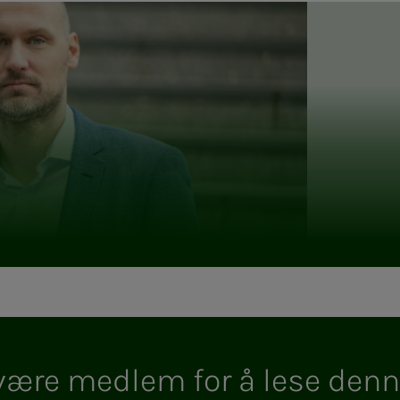
e med­­­­­lem for å lese den­­­n