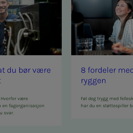
l at du bør være
8 for­­­de­­­ler 
t
ryg­­­gen
 Hvorfor være
Føl deg trygg med felles
n en fagorganisasjon
har du en støttespiller b
u svar.