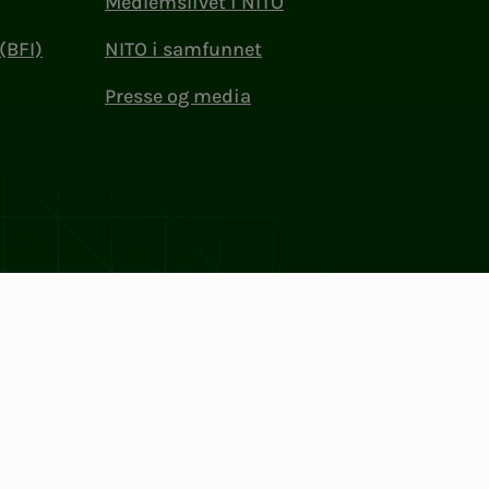
Medlemslivet i NITO
(BFI)
NITO i samfunnet
Presse og media
ler
Facebook
LinkedIn
Instagram