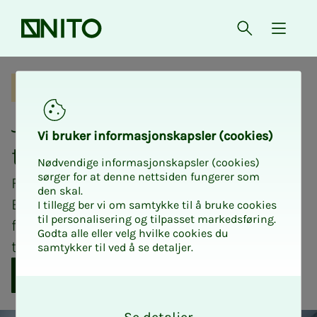
Forsiden
Åpne søk
{ isMe
Bli NITO-medlem i dag
Stå sterkere med NITO i ryggen
Job­­­ber du med helse og
Vi bru­­­ker in­­­for­­­ma­­­sjons­­­kaps­­­­­ler (cookies)
tek­­­no­lo­­­gi?
Nødvendige informasjonskapsler (cookies)
sørger for at denne nettsiden fungerer som
Få trygghet, faglig støtte og bedre vilkår.
den skal.
Bli en del av Norges største
I tillegg ber vi om samtykke til å bruke cookies
til personalisering og tilpasset markedsføring.
fagorganisasjon for ingeniører og
Godta alle eller velg hvilke cookies du
teknologer med over 117.000 medlemmer.
samtykker til ved å se detaljer.
Meld deg inn nå
O
k