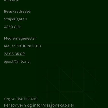
Besøksadresse
Støperigata 1
0250 Oslo
Medlemstjenester
Ma.–fr. 09.00 til 15.00
22 05 35 00
epost@nito.no
Org.nr: 856 331 482
Personvern og informasjonskapsler