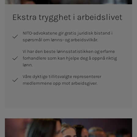
Eks­tra tryg­g­het i ar­­­beids­­­­­li­­­vet
NITO-advokatene gir gratis juridisk bistand i
spørsmål om lønns- og arbeidsvilkår.
Vi har den beste lønnsstatistikken og erfarne
forhandlere som kan hjelpe deg å oppnå riktig
lønn.
Våre dyktige tillitsvalgte representerer
medlemmene opp mot arbeidsgiver.