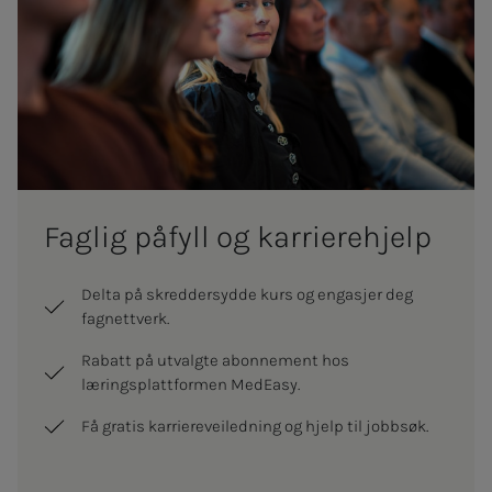
Fag­­­lig på­­­fyll og kar­rie­re­hjelp
Delta på skreddersydde kurs og engasjer deg
fagnettverk.
Rabatt på utvalgte abonnement hos
læringsplattformen MedEasy.
Få gratis karriereveiledning og hjelp til jobbsøk.