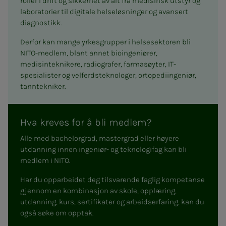
roller i drift og sikkerhet av alt fra medisinsk utstyr og
laboratorier til digitale helseløsninger og avansert
diagnostikk.
Derfor kan mange yrkesgrupper i helsesektoren bli
NITO-medlem, blant annet bioingeniører,
medisinteknikere, radiografer, farmasøyter, IT-
spesialister og velferdsteknologer, ortopediingeniør,
tanntekniker.
Hva kreves for å bli medlem?
Alle med bachelorgrad, mastergrad eller høyere
utdanning innen ingeniør- og teknologifag kan bli
medlem i NITO.
Har du opparbeidet deg tilsvarende faglig kompetanse
gjennom en kombinasjon av skole, opplæring,
utdanning, kurs, sertifikater og arbeidserfaring, kan du
også søke om opptak.