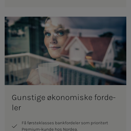
Guns­­­ti­­­ge øko­­­­­no­­­mis­­­ke for­­­de­­­
ler
Få førsteklasses bankfordeler som prioritert
Premium-kunde hos Nordea.