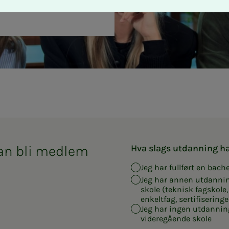
n få spørsmål.
an bli medlem
Hva slags utdanning h
Jeg har fullført en bac
Jeg har annen utdannin
skole (teknisk fagskole
enkeltfag, sertifiseringer
Jeg har ingen utdanning 
videregående skole