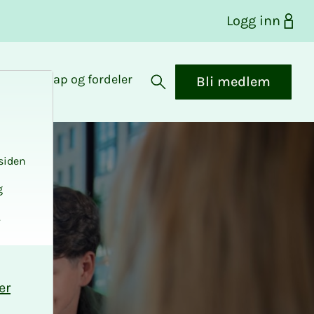
Logg inn
Medlemskap og fordeler
Bli medlem
Åpne søk
siden
g
.
er