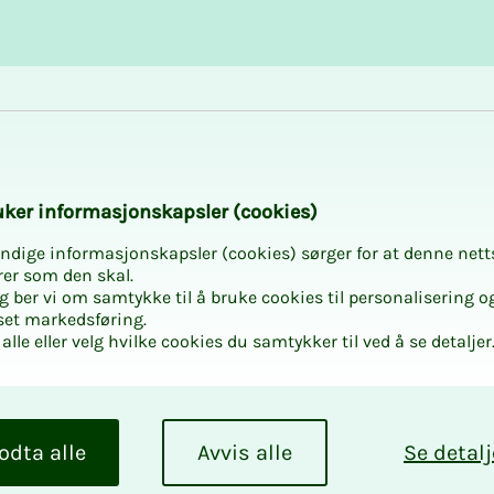
Karriere og utvikling
Kurs og aktiviteter
­­ker in­­­for­­­ma­­­sjons­­­kaps­­­­­ler (cookies)
ndige informasjonskapsler (cookies) sørger for at denne nett
rer som den skal.
egg ber vi om samtykke til å bruke cookies til personalisering o
set markedsføring.
an bli
alle eller velg hvilke cookies du samtykker til ved å se detaljer
odta alle
Avvis alle
Se detalj
ITO-medlemskap?