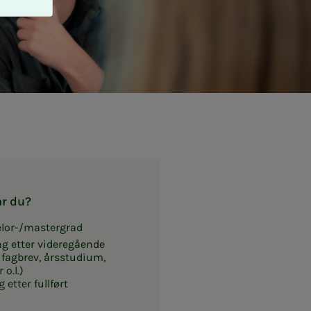
ar du?
helor-/mastergrad
g etter videregående
, fagbrev, årsstudium,
 o.l.)
etter fullført