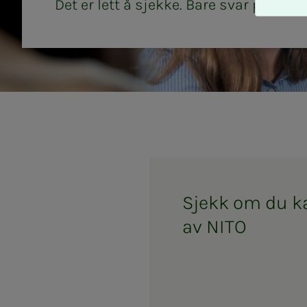
A
Det er lett å sjekke. Bare svar på noe
v
v
i
s
a
l
l
e
Sjekk om du k
av NITO