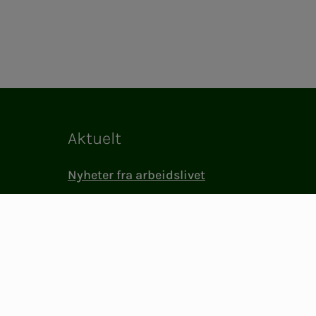
Aktuelt
Nyheter fra arbeidslivet
Medlemslivet i NITO
(BFI)
NITO i samfunnet
Presse og media