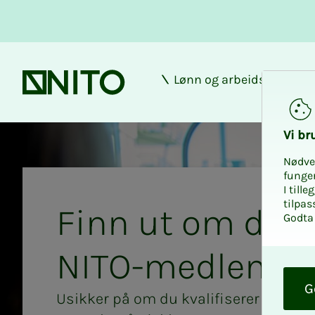
Lønn og arbeidsforhold
Forsiden
Kriteriesjekken
Vi bru­
Nødve
funge
I till
tilpas
Finn ut om du k
Godta 
NITO-med­­­­­­­­­­­lem
O
k
G
Usikker på om du kvalifiserer til N