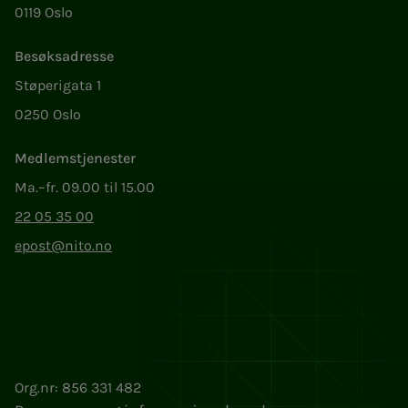
0119 Oslo
Besøksadresse
Støperigata 1
0250 Oslo
Medlemstjenester
Ma.–fr. 09.00 til 15.00
22 05 35 00
epost@nito.no
Org.nr: 856 331 482