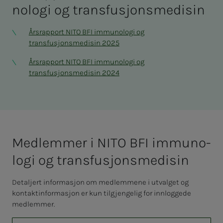
no­lo­­­gi og trans­­­fu­­­sjons­­­­­me­­­di­­­sin
Årsrapport NITO BFI immunologi og
transfusjonsmedisin 2025
Årsrapport NITO BFI immunologi og
transfusjonsmedisin 2024
Med­­­­­lem­­­mer i NITO BFI im­­­mu­­­no­
lo­­­gi og trans­­­fu­­­sjons­­­­­me­­­di­­­sin
Detaljert informasjon om medlemmene i utvalget og
kontaktinformasjon er kun tilgjengelig for innloggede
medlemmer.