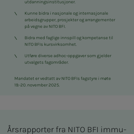
utdanningsinstitusjoner.
Kunne bidra i nasjonale og internasjonale
arbeidsgrupper, prosjekter og arrangementer
på vegne av NITO BFI.
Bidra med faglige innspill og kompetanse til
NITO BFIs kursvirksomhet.
Utføre diverse adhoc-oppgaver som gjelder
utvalgets fagområder.
Mandatet er vedtatt av NITO BFIs fagstyre i møte
19.-20. november 2025.
Års­rap­­­por­­­ter fra NITO BFI im­­­mu­­­