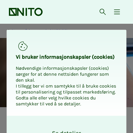
Forsiden
Åpne søk
{ isMe
Styre, råd og utvalg i NITO BFI
Vi bru­­­ker in­­­for­­­ma­­­sjons­­­kaps­­­­­ler (cookies)
Nødvendige informasjonskapsler (cookies)
sørger for at denne nettsiden fungerer som
den skal.
I tillegg ber vi om samtykke til å bruke cookies
til personalisering og tilpasset markedsføring.
Godta alle eller velg hvilke cookies du
samtykker til ved å se detaljer.
NITO BFIs rå­d­­­gi­­­
O
k