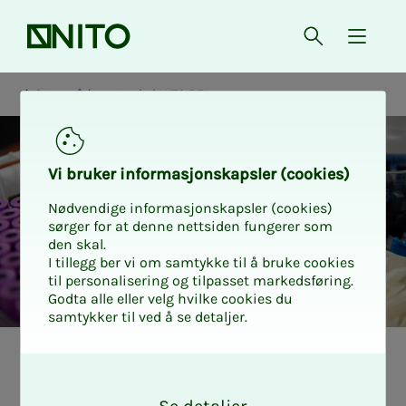
Forsiden
Åpne søk
{ isMe
Styre, råd og utvalg i NITO BFI
Vi bru­­­ker in­­­for­­­ma­­­sjons­­­kaps­­­­­ler (cookies)
Nødvendige informasjonskapsler (cookies)
sørger for at denne nettsiden fungerer som
den skal.
I tillegg ber vi om samtykke til å bruke cookies
til personalisering og tilpasset markedsføring.
Godta alle eller velg hvilke cookies du
samtykker til ved å se detaljer.
NITO BFIs rå­d­­­gi­­­
O
k