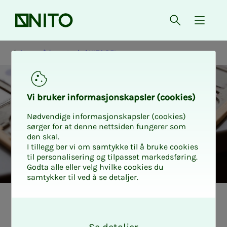
Forsiden
Åpne søk
{ isMe
Styre, råd og utvalg i NITO BFI
Vi bru­­­ker in­­­for­­­ma­­­sjons­­­kaps­­­­­ler (cookies)
Nødvendige informasjonskapsler (cookies)
sørger for at denne nettsiden fungerer som
den skal.
I tillegg ber vi om samtykke til å bruke cookies
til personalisering og tilpasset markedsføring.
Godta alle eller velg hvilke cookies du
samtykker til ved å se detaljer.
NITO BFIs rå­d­­­gi­­­
O
k