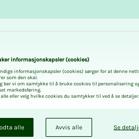
Karriere og utvikling
Kurs og aktiviteter
­­ker in­­­for­­­ma­­­sjons­­­kaps­­­­­ler (cookies)
ndige informasjonskapsler (cookies) sørger for at denne nett
rer som den skal.
egg ber vi om samtykke til å bruke cookies til personalisering o
set markedsføring.
alle eller velg hvilke cookies du samtykker til ved å se detaljer
odta alle
Avvis alle
Se detalj