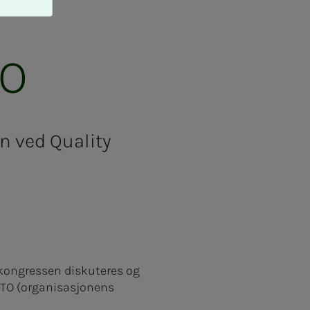
TO
n ved Quality
 kongressen diskuteres og
NITO (organisasjonens