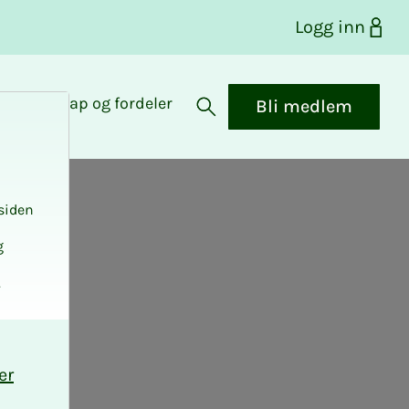
Logg inn
Medlemskap og fordeler
Bli medlem
Åpne søk
siden
g
.
er