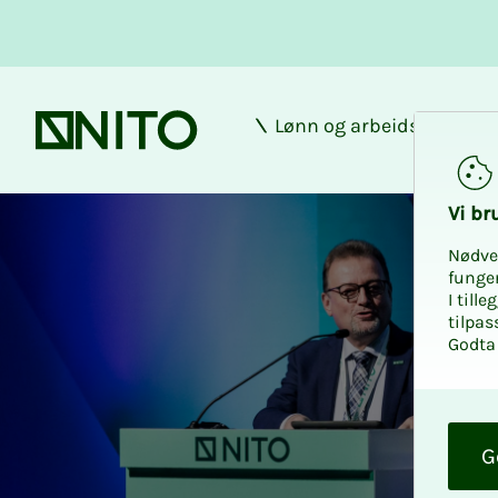
Lønn og arbeidsforhold
Forsiden
Vi bru­
Nødve
funge
I till
tilpas
Godta 
O
k
G