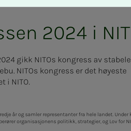
sen 2024 i NI
2024 gikk NITOs kongress av stabele
ebu. NITOs kongress er det høyeste
 i NITO.
edje år og samler representanter fra hele landet. Under
berører organisasjonens politikk, strategier, og Lov for 