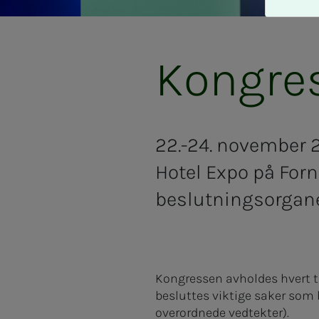
A
v
v
i
Kongres
s
a
l
l
e
22.-24. november 
Hotel Expo på Forn
beslutningsorganet
Kongressen avholdes hvert tr
besluttes viktige saker som 
overordnede vedtekter).