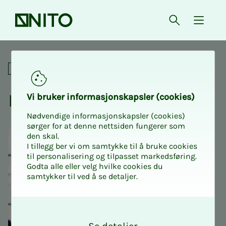
Forsiden
Åpne søk
{ isMe
Organisasjonsstruktur
Lo­kal­av­­­de­­­lin­­­ge­­­ne i NITO
Vi bru­­­ker in­­­for­­­ma­­­sjons­­­kaps­­­­­ler (cookies)
Nødvendige informasjonskapsler (cookies)
sørger for at denne nettsiden fungerer som
den skal.
I tillegg ber vi om samtykke til å bruke cookies
til personalisering og tilpasset markedsføring.
Godta alle eller velg hvilke cookies du
samtykker til ved å se detaljer.
O
k