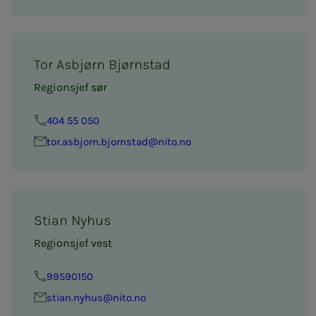
Tor Asbjørn Bjørnstad
Regionsjef sør
404 55 050
tor.asbjorn.bjornstad@nito.no
Stian Nyhus
Regionsjef vest
99590150
stian.nyhus@nito.no