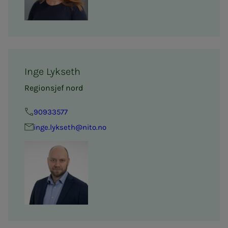
Inge Lykseth
Regionsjef nord
90933577
inge.lykseth@nito.no