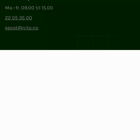
Ma.–fr. 09.00 til 15.00
22 05 35 00
epost@nito.no
Org.nr: 856 331 482
Personvern og informasjonskapsler
Endre cookieinnstillinger
Facebook
LinkedIn
Instagram