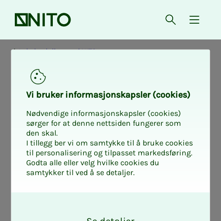
Forsiden
Åpne søk
{ isMe
Lokalavdelingene i NITO
Års­­­mø­­­ter i lo­kal­
Vi bru­­­ker in­­­for­­­ma­­­sjons­­­kaps­­­­­ler (cookies)
av­­­de­­­lin­­­ge­­­ne
Nødvendige informasjonskapsler (cookies)
sørger for at denne nettsiden fungerer som
den skal.
I tillegg ber vi om samtykke til å bruke cookies
til personalisering og tilpasset markedsføring.
Som medlemsorganisasjon er det
Godta alle eller velg hvilke cookies du
samtykker til ved å se detaljer.
medlemmene som bestemmer i NITO.
Demokrati går gjennom avdelingene, og
O
årsmøtene er avdelingens høyeste
k
organ. Medlemmer kan møte med egen