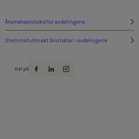
Årsmøteprotokoller avdelingene
Stemmefullmakt årsmøter i avdelingene
Del på
Facebook
LinkedIn
Instagram