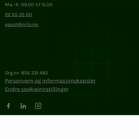
Ma.–fr. 09.00 til 15.00
22 05 35 00
epost@nito.no
Org.nr: 856 331 482
Personvern og informasjonskapsler
Endre cookieinnstillinger
Facebook
LinkedIn
Instagram