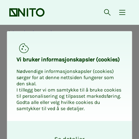
Forsiden
Åpne søk
{ isMe
Organisasjonsstruktur
NITO Stu­­­den­­­te­­­ne
Vi bru­­­ker in­­­for­­­ma­­­sjons­­­kaps­­­­­ler (cookies)
Nødvendige informasjonskapsler (cookies)
sørger for at denne nettsiden fungerer som
Vi jobber for dine interesser som
den skal.
student og sikrer at din stemme blir
I tillegg ber vi om samtykke til å bruke cookies
til personalisering og tilpasset markedsføring.
hørt i viktige utdanningspolitiske
Godta alle eller velg hvilke cookies du
spørsmål.
samtykker til ved å se detaljer.
O
k
NITO Studentene er studentorganisasjonen for bachelor- og