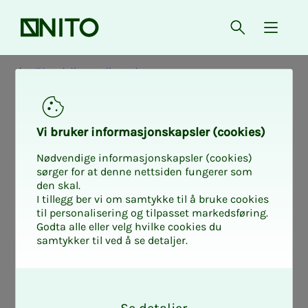
Forsiden
Åpne søk
{ isMe
NITO ved ditt studiested
Vi bru­­­ker in­­­for­­­ma­­­sjons­­­kaps­­­­­ler (cookies)
Nødvendige informasjonskapsler (cookies)
sørger for at denne nettsiden fungerer som
den skal.
I tillegg ber vi om samtykke til å bruke cookies
til personalisering og tilpasset markedsføring.
Godta alle eller velg hvilke cookies du
samtykker til ved å se detaljer.
O
k