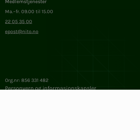
Medlemstjenester
Ma.–fr. 09.00 til 15.00
22 05 35 00
epost@nito.no
Org.nr: 856 331 482
Personvern og informasjonskapsler
Endre cookieinnstillinger
Facebook
LinkedIn
Instagram