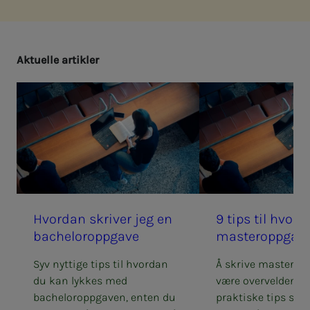
Ak­tu­el­­­le ar­­­tik­­­ler
Hvor­­­­­dan skri­­­ver jeg en
9 tips til hvor­­­­­d
bachel­or­opp­­­ga­­­ve
mas­­­ter­opp­­­ga­­­v
Syv nyttige tips til hvordan
Å skrive masterop
du kan lykkes med
være overveldende.
bacheloroppgaven, enten du
praktiske tips som