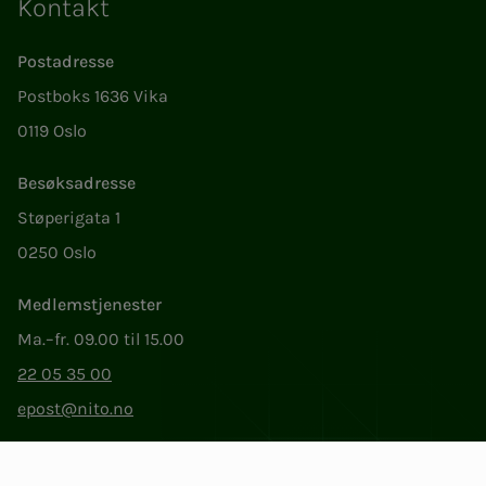
Kontakt
Postadresse
Postboks 1636 Vika
0119 Oslo
Besøksadresse
Støperigata 1
0250 Oslo
Medlemstjenester
Ma.–fr. 09.00 til 15.00
22 05 35 00
epost@nito.no