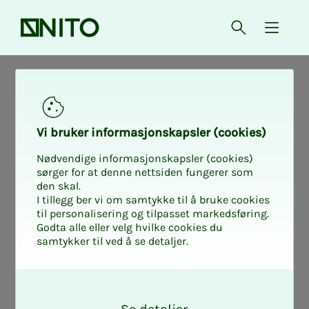
Forsiden
Åpne søk
{ isMe
Lo­ka­­­le kon­tak­t­­­
per­­so­­ner - Spek­­­
Vi bru­­­ker in­­­for­­­ma­­­sjons­­­kaps­­­­­ler (cookies)
Nødvendige informasjonskapsler (cookies)
ter
sørger for at denne nettsiden fungerer som
den skal.
I tillegg ber vi om samtykke til å bruke cookies
til personalisering og tilpasset markedsføring.
Godta alle eller velg hvilke cookies du
Det jobbes med tariffarbeid gjennom
samtykker til ved å se detaljer.
hele NITO. Bedrifts- og konserngrupper
arbeider med tariff gjennom
O
tariffverksteder. Lokale avdelingen
k