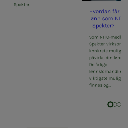
Spekter.
Hvor­­­­­dan får du
lønn som NITO-m
i Spek­­­ter?
Som NITO-medlem 
Spekter-virksomhe
konkrete mulighete
påvirke din lønnsu
De årlige
lønnsforhandlinge
viktigste mulighet
finnes og...