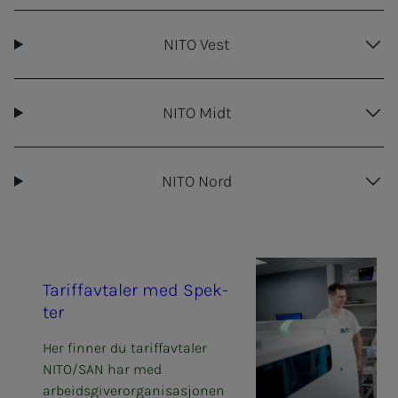
NITO Vest
NITO Midt
NITO Nord
Ta­riff­av­ta­­­ler med Spek­­­
ter
Her finner du tariffavtaler
NITO/SAN har med
arbeidsgiverorganisasjonen