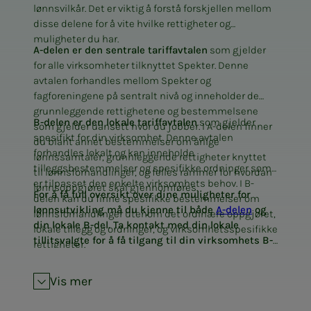
lønnsvilkår. Det er viktig å forstå forskjellen mellom
disse delene for å vite hvilke rettigheter og
muligheter du har.
A-delen er den sentrale tariffavtalen
som gjelder
for alle virksomheter tilknyttet Spekter. Denne
avtalen forhandles mellom Spekter og
fagforeningene på sentralt nivå og inneholder de
grunnleggende rettighetene og bestemmelsene
B-delen er den lokale tariffavtalen
som gjelder
som gjelder uansett hvor du jobber. I A-delen finner
spesifikt for din virksomhet. Denne avtalen
du blant annet bestemmelser om årlige
forhandles lokalt og kan inneholde
lønnssamtaler, grunnleggende rettigheter knyttet
tilleggsbestemmelser og spesifikke ordninger som
til lønnsforhandlinger, og felles rammer for hvordan
er tilpasset den enkelte virksomhets behov. I B-
lønnsoppgjøret skal gjennomføres.
For å få full oversikt over dine muligheter for
delen kan du finne spesifikke bestemmelser om
lønnsutvikling må du kjenne til både
A-delen
og
lønnsforhandlinger utenom det ordinære oppgjøret,
din lokale B-del. Ta kontakt med din lokale
lokale tillegg og ordninger, og virksomhetsspesifikke
tillitsvalgte for å få tilgang til din virksomhets B-
rettigheter.
del og få veiledning om hvordan den påvirker dine
lønnsforhandlingsmuligheter.
Vis mer