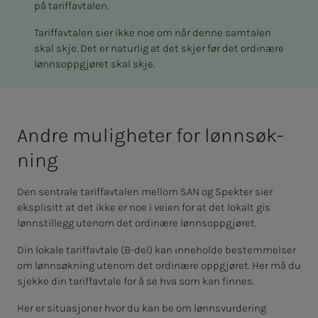
på tariffavtalen.
Tariffavtalen sier ikke noe om når denne samtalen
skal skje. Det er naturlig at det skjer før det ordinære
lønnsoppgjøret skal skje.
And­­­re mu­­­lig­he­­­ter for lønns­øk­­­
ning
Den sentrale tariffavtalen mellom SAN og Spekter sier
eksplisitt at det ikke er noe i veien for at det lokalt gis
lønnstillegg utenom det ordinære lønnsoppgjøret.
Din lokale tariffavtale (B-del) kan inneholde bestemmelser
om lønnsøkning utenom det ordinære oppgjøret. Her må du
sjekke din tariffavtale for å se hva som kan finnes.
Her er situasjoner hvor du kan be om lønnsvurdering