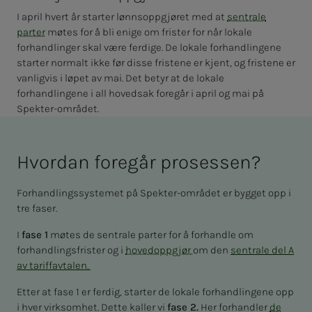
I april hvert år starter lønnsoppgjøret med at
sentrale
parter
møtes for å bli enige om frister for når lokale
forhandlinger skal være ferdige. De lokale forhandlingene
starter normalt ikke før disse fristene er kjent, og fristene er
vanligvis i løpet av mai. Det betyr at de lokale
forhandlingene i all hovedsak foregår i april og mai på
Spekter-området.
Hvor­­­­­dan fore­­­går pro­­­ses­­­sen?
Forhandlingssystemet på Spekter-området er bygget opp i
tre faser.
I
fase 1
møtes de sentrale parter for å forhandle om
forhandlingsfrister og i
hovedoppgjør
om den
sentrale del A
av tariffavtalen.
Etter at fase 1 er ferdig, starter de lokale forhandlingene opp
i hver virksomhet. Dette kaller vi
fase 2.
Her forhandler
de