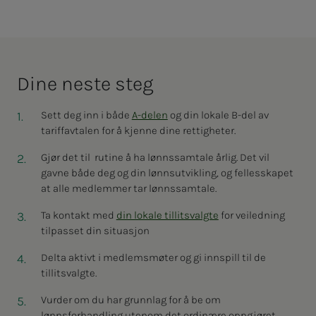
Dine nes­­­te steg
Sett deg inn i både
A-delen
og din lokale B-del av
tariffavtalen for å kjenne dine rettigheter.
Gjør det til rutine å ha lønnssamtale årlig. Det vil
gavne både deg og din lønnsutvikling, og fellesskapet
at alle medlemmer tar lønnssamtale.
Ta kontakt med
din lokale tillitsvalgte
for veiledning
tilpasset din situasjon
Delta aktivt i medlemsmøter og gi innspill til de
tillitsvalgte.
Vurder om du har grunnlag for å be om
lønnsforhandling utenom det ordinære oppgjøret.