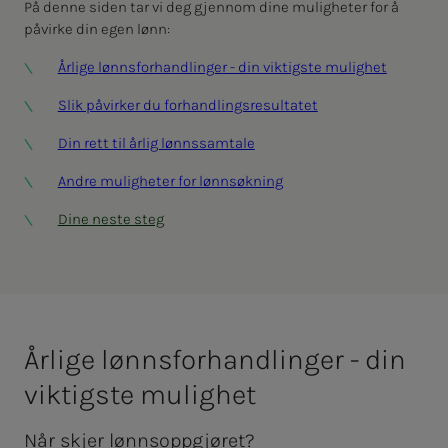
På denne siden tar vi deg gjennom dine muligheter for å
påvirke din egen lønn:
Årlige lønnsforhandlinger - din viktigste mulighet
Slik påvirker du forhandlingsresultatet
Din rett til årlig lønnssamtale
Andre muligheter for lønnsøkning
Dine neste steg
År­­­li­­­ge lønns­­­for­hand­­­lin­­­ger - din
vik­­­tigs­­­­­te mu­­­lig­het
Når skjer lønnsoppgjøret?