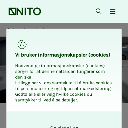
Forsiden
Åpne søk
{ isMe
Alt om lønn i Spekter
Vi bru­­­ker in­­­for­­­ma­­­sjons­­­kaps­­­­­ler (cookies)
Nødvendige informasjonskapsler (cookies)
sørger for at denne nettsiden fungerer som
den skal.
I tillegg ber vi om samtykke til å bruke cookies
til personalisering og tilpasset markedsføring.
Godta alle eller velg hvilke cookies du
samtykker til ved å se detaljer.
Guide
O
k