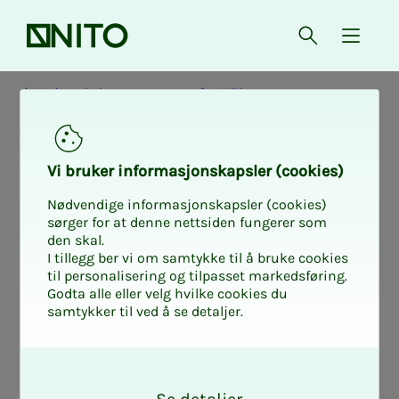
Forsiden
Åpne søk
{ isMe
Undersøkelser og rapporter fra NITO
Vi bru­ker in­for­ma­sjons­kaps­ler (cookies)
Nødvendige informasjonskapsler (cookies)
sørger for at denne nettsiden fungerer som
den skal.
I tillegg ber vi om samtykke til å bruke cookies
til personalisering og tilpasset markedsføring.
Godta alle eller velg hvilke cookies du
samtykker til ved å se detaljer.
O
k