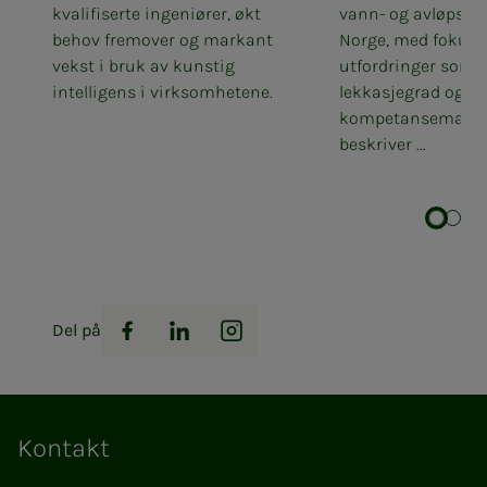
kvalifiserte ingeniører, økt
vann- og avløpssek
behov fremover og markant
Norge, med fokus p
vekst i bruk av kunstig
utfordringer som 
intelligens i virksomhetene.
lekkasjegrad og
kompetansemange
beskriver ...
Del på
Facebook
LinkedIn
Instagram
Kontakt