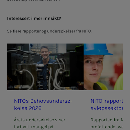
In­­­­­­­ter­es­­­­­­­sert i mer inn­­­­­­­­­­­­­sikt?
Se flere rapporter og undersøkelser fra NITO.
NITOs Be­hovs­un­­­der­­­sø­­­
NITO-rap­­­port:
kel­­­se 2026
av­­­løps­­­­­sek­to­re
Årets undersøkelse viser
Rapporten fra NITO
fortsatt mangel på
omfattende oversi