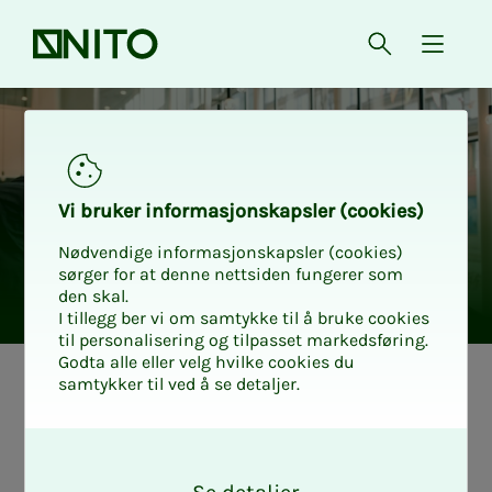
Forsiden
Åpne søk
{ isMe
Vi bru­­­ker in­­­for­­­ma­­­sjons­­­kaps­­­­­ler (cookies)
Nødvendige informasjonskapsler (cookies)
sørger for at denne nettsiden fungerer som
den skal.
I tillegg ber vi om samtykke til å bruke cookies
til personalisering og tilpasset markedsføring.
Godta alle eller velg hvilke cookies du
samtykker til ved å se detaljer.
Det­­­te er fag­­­
O
grup­­­pa for peri­­­o­­
k