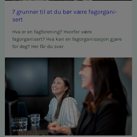
7 grun­­­ner til at du bør være fag­or­­­ga­­­ni­­­
sert
Hva er en fagforening? Hvorfor være
fagorganisert? Hva kan en fagorganisasjon gjøre
for deg? Her får du svar.