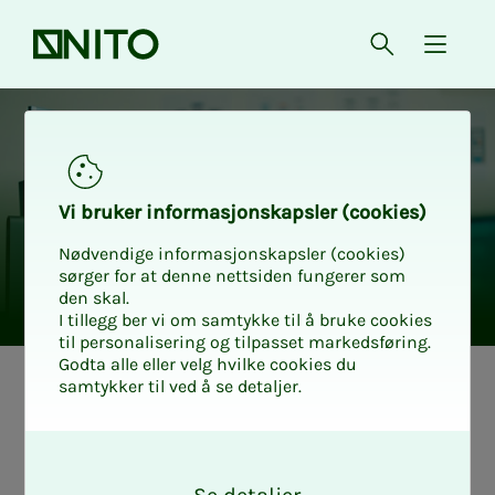
Forsiden
Åpne søk
{ isMe
Vi bru­ker in­for­ma­sjons­kaps­ler (cookies)
Nødvendige informasjonskapsler (cookies)
sørger for at denne nettsiden fungerer som
den skal.
I tillegg ber vi om samtykke til å bruke cookies
til personalisering og tilpasset markedsføring.
Godta alle eller velg hvilke cookies du
samtykker til ved å se detaljer.
Opp­­­tak fra te­­
O
ma­­­mø­­­ter
k