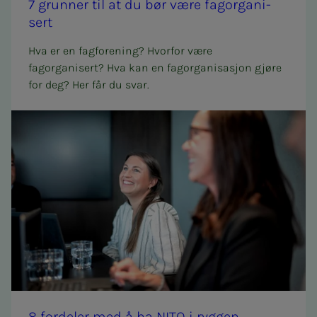
7 grun­­­ner til at du bør være fag­or­­­ga­­­ni­­­
sert
Hva er en fagforening? Hvorfor være
fagorganisert? Hva kan en fagorganisasjon gjøre
for deg? Her får du svar.
8 for­­­de­­­ler med å ha NITO i ryg­­­gen