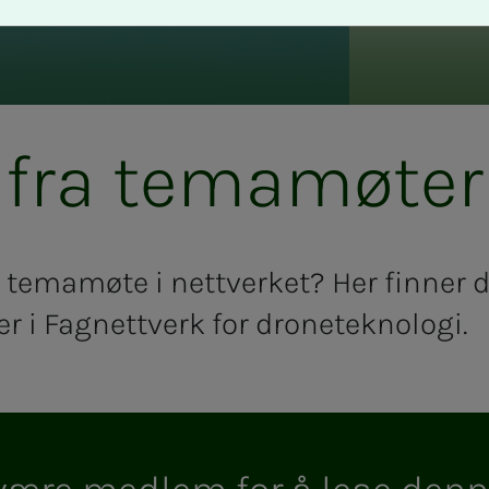
fra te­­ma­­­mø­­­ter
t temamøte i nettverket? Her finner 
r i Fagnettverk for droneteknologi.