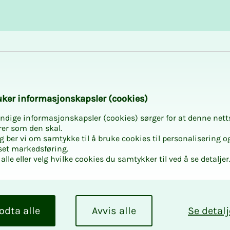
Karriere og utvikling
Kurs og aktiviteter
­­ker in­­­for­­­ma­­­sjons­­­kaps­­­­­ler (cookies)
ndige informasjonskapsler (cookies) sørger for at denne nett
rer som den skal.
egg ber vi om samtykke til å bruke cookies til personalisering o
set markedsføring.
alle eller velg hvilke cookies du samtykker til ved å se detaljer
odta alle
Avvis alle
Se detalj