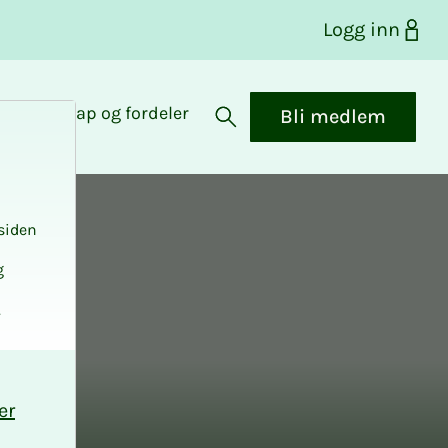
Logg inn
Medlemskap og fordeler
Bli medlem
Åpne søk
siden
g
.
er