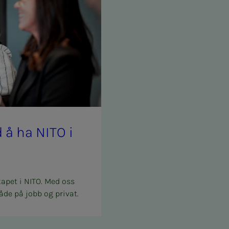
med å ha NITO i
kapet i NITO. Med oss
åde på jobb og privat.