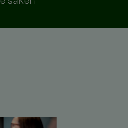
e sa­­­ken