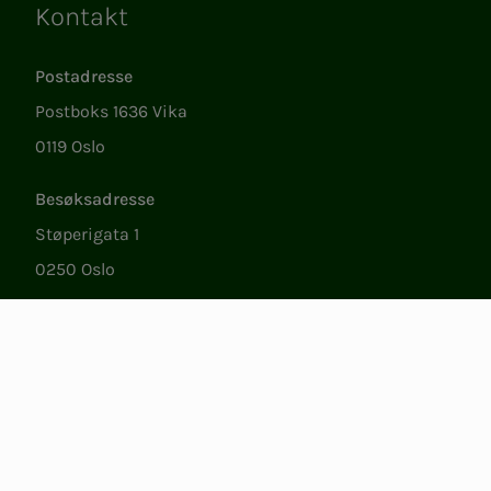
Kontakt
Lenker
Postadresse
Postboks 1636 Vika
0119 Oslo
Besøksadresse
Støperigata 1
0250 Oslo
Medlemstjenester
Ma.–fr. 09.00 til 15.00
22 05 35 00
epost@nito.no