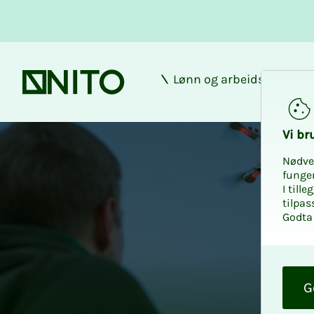
Lønn og arbeidsforhold
Forsiden
Vi bru­
Nødve
funge
I till
tilpas
Godta 
O
k
G