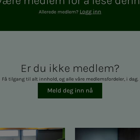
e med­­­­­lem for å lese den­­­n
Logg inn
Allerede medlem?
Er du ikke med­­­­­lem?
Få tilgang til alt innhold, og alle våre medlemsfordeler, i dag.
Meld deg inn nå