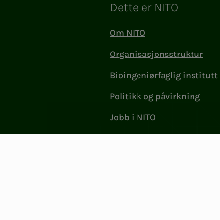
Dette er NITO
Om NITO
Organisasjonsstruktur
Bioingeniørfaglig institutt 
Politikk og påvirkning
Jobb i NITO
Kontakt oss