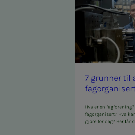
7 grun­­­ner ti
fag­or­­­ga­­­ni­­­ser
Hva er en fagforening?
fagorganisert? Hva ka
gjøre for deg? Her får d