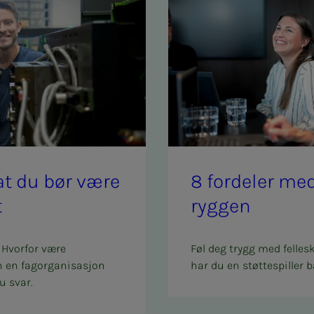
l at du bør være
8 for­­­de­­­ler 
t
ryg­­­gen
 Hvorfor være
Føl deg trygg med felles
n en fagorganisasjon
har du en støttespiller b
u svar.