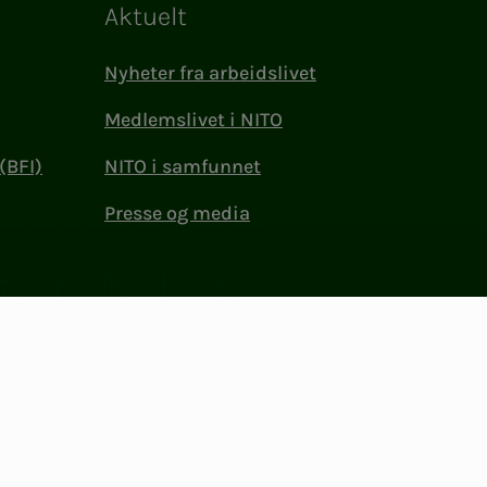
Aktuelt
Nyheter fra arbeidslivet
Medlemslivet i NITO
(BFI)
NITO i samfunnet
Presse og media