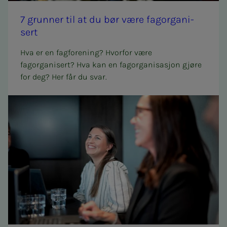
7 grun­­­ner til at du bør være fag­or­­­ga­­­ni­­­
sert
Hva er en fagforening? Hvorfor være
fagorganisert? Hva kan en fagorganisasjon gjøre
for deg? Her får du svar.