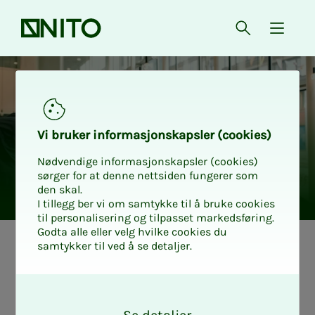
Forsiden
Åpne søk
{ isMe
Vi bru­­ker in­­for­­ma­­sjons­­kaps­­­ler (cookies)
Nødvendige informasjonskapsler (cookies)
sørger for at denne nettsiden fungerer som
den skal.
I tillegg ber vi om samtykke til å bruke cookies
til personalisering og tilpasset markedsføring.
Godta alle eller velg hvilke cookies du
samtykker til ved å se detaljer.
Det­­­te er fag­­­
O
grup­­­pa for peri­­­o­­
k