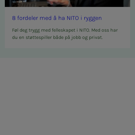
8 for­­­de­­­ler med å ha NITO i ryg­­­gen
Føl deg trygg med felleskapet i NITO. Med oss har
du en støttespiller både på jobb og privat.