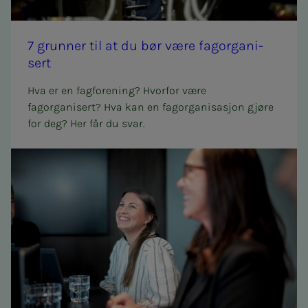
7 grun­­­ner til at du bør være fag­or­­­ga­­­ni­­­
sert
Hva er en fagforening? Hvorfor være
fagorganisert? Hva kan en fagorganisasjon gjøre
for deg? Her får du svar.