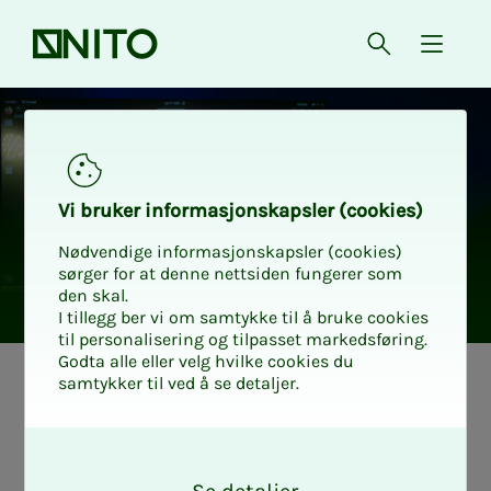
Forsiden
Åpne søk
{ isMe
Vi bru­­­ker in­­­for­­­ma­­­sjons­­­kaps­­­­­ler (cookies)
Nødvendige informasjonskapsler (cookies)
sørger for at denne nettsiden fungerer som
den skal.
I tillegg ber vi om samtykke til å bruke cookies
til personalisering og tilpasset markedsføring.
Godta alle eller velg hvilke cookies du
samtykker til ved å se detaljer.
Ny­hets­­­brev se­p­
O
tem­­­ber 2026
k