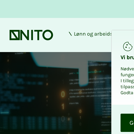
Lønn og arbeidsforhold
Forsiden
Vi bru­
Nødve
funge
I till
tilpas
Godta 
O
k
G