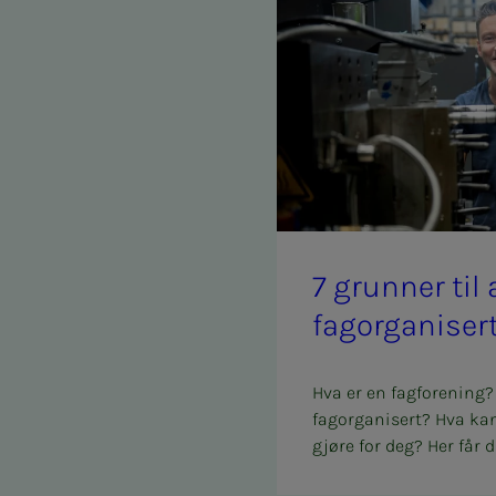
7 grun­­­ner ti
fag­or­­­ga­­­ni­­­ser
Hva er en fagforening?
fagorganisert? Hva ka
gjøre for deg? Her får d