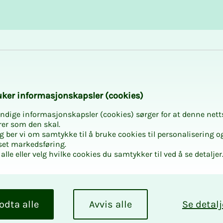
Karriere og utvikling
Kurs og aktiviteter
­­ker in­­­for­­­ma­­­sjons­­­kaps­­­­­ler (cookies)
ndige informasjonskapsler (cookies) sørger for at denne nett
rer som den skal.
egg ber vi om samtykke til å bruke cookies til personalisering o
set markedsføring.
alle eller velg hvilke cookies du samtykker til ved å se detaljer
odta alle
Avvis alle
Se detalj