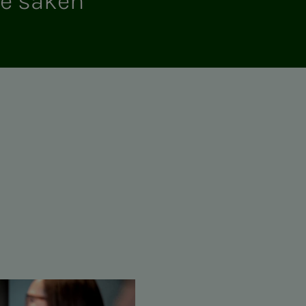
e sa­­­ken