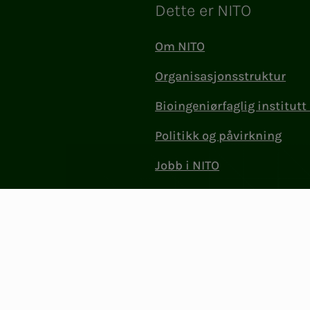
Dette er NITO
Om NITO
Organisasjonsstruktur
Bioingeniørfaglig institutt 
Politikk og påvirkning
Jobb i NITO
Kontakt oss