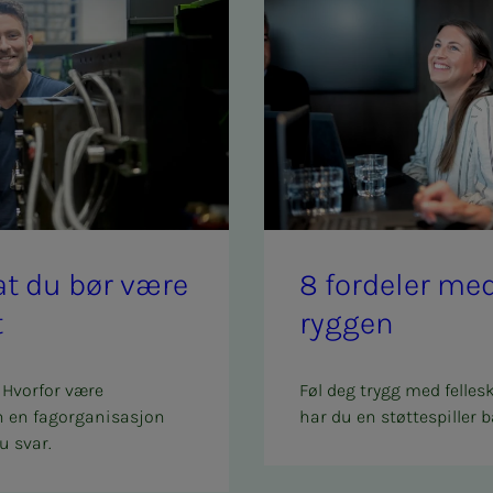
l at du bør være
8 for­­­de­­­ler 
t
ryg­­­gen
 Hvorfor være
Føl deg trygg med felles
n en fagorganisasjon
har du en støttespiller b
u svar.