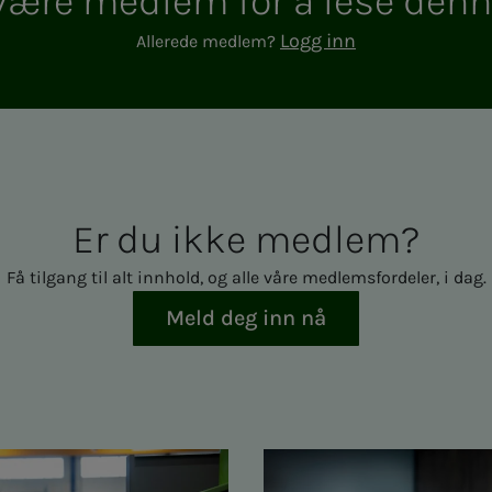
e med­­­­­lem for å lese den­­­n
Logg inn
Allerede medlem?
Er du ikke med­­­­­lem?
Få tilgang til alt innhold, og alle våre medlemsfordeler, i dag.
Meld deg inn nå