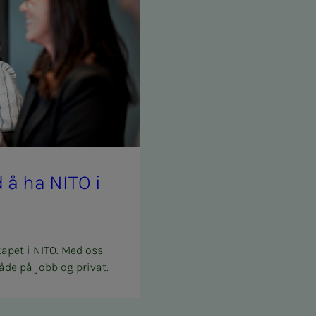
med å ha NITO i
kapet i NITO. Med oss
åde på jobb og privat.