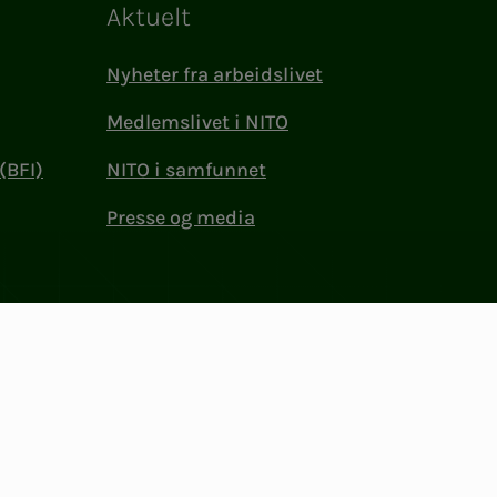
Aktuelt
Nyheter fra arbeidslivet
Medlemslivet i NITO
(BFI)
NITO i samfunnet
Presse og media