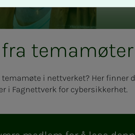
fra te­­ma­­­mø­­­ter
t temamøte i nettverket? Her finner 
r i Fagnettverk for cybersikkerhet.