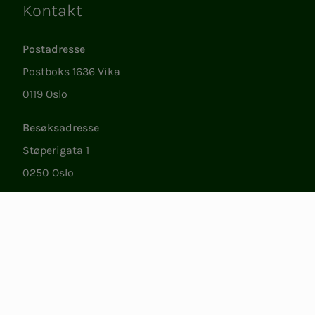
Kontakt
Lenker
Postadresse
Postboks 1636 Vika
0119 Oslo
Besøksadresse
Støperigata 1
0250 Oslo
Medlemstjenester
Ma.–fr. 09.00 til 15.00
22 05 35 00
epost@nito.no