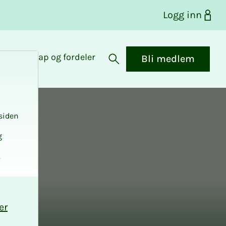
Logg inn
Medlemskap og fordeler
Bli medlem
Åpne søk
siden
g
.
er